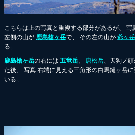
こちらは上の写真と重複する部分があるが、 写真
左側の山が
鹿島槍ヶ岳
で、 その左の山が
爺ヶ
る。
鹿島槍ヶ岳
の右には
五竜岳
、
唐松岳
、天狗ノ頭
た後、 写真 右端に見える三角形の白馬鑓ヶ岳に
いる。