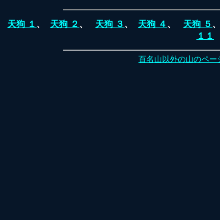
天狗 １
、
天狗 ２
、
天狗 ３
、
天狗 ４
、
天狗 ５
１１
百名山以外の山のペー