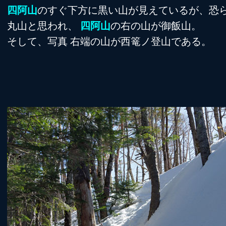
四阿山
のすぐ下方に黒い山が見えているが、恐
丸山と思われ、
四阿山
の右の山が御飯山。
そして、写真 右端の山が西篭ノ登山である。