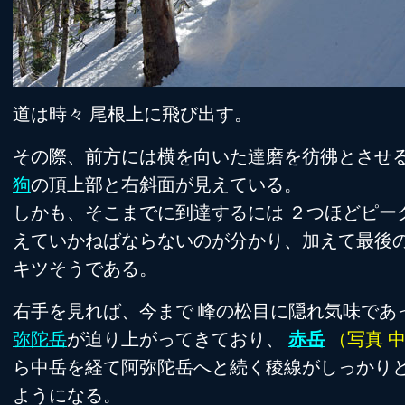
道は時々 尾根上に飛び出す。
その際、前方には横を向いた達磨を彷彿とさせ
狗
の頂上部と右斜面が見えている。
しかも、そこまでに到達するには ２つほどピー
えていかねばならないのが分かり、加えて最後
キツそうである。
右手を見れば、今まで 峰の松目に隠れ気味であ
弥陀岳
が迫り上がってきており、
赤岳
（写真 
ら中岳を経て阿弥陀岳へと続く稜線がしっかり
ようになる。