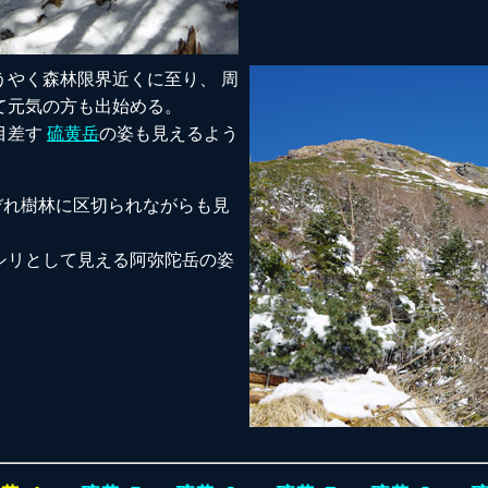
うやく森林限界近くに至り、 周
て元気の方も出始める。
目差す
硫黄岳
の姿も見えるよう
ぞれ樹林に区切られながらも見
シリとして見える阿弥陀岳の姿