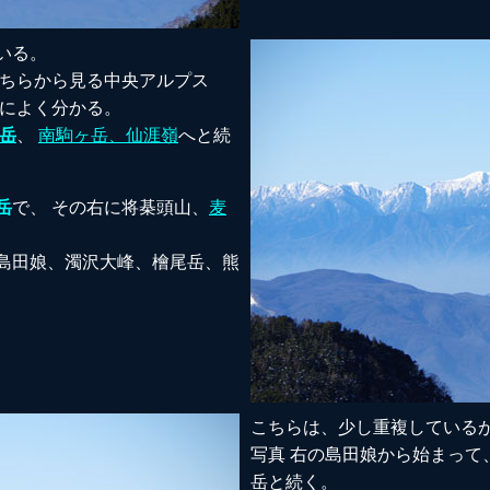
いる。
こちらから見る中央アルプス
当によく分かる。
岳
、
南駒ヶ岳、仙涯嶺
へと続
岳
で、 その右に将棊頭山、
麦
島田娘、濁沢大峰、檜尾岳、熊
こちらは、少し重複している
写真 右の島田娘から始まって
岳と続く。