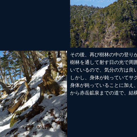
その後、再び樹林の中の登り
樹林を通して射す日の光で周
いているので、気分の方は良
しかし、身体が鈍っていてサ
身体が鈍っていることに加え
から赤岳鉱泉までの道で、結構