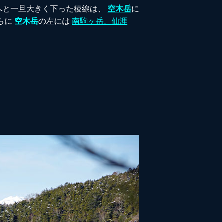
へと一旦大きく下った稜線は、
空木岳
に
らに
空木岳
の左には
南駒ヶ岳、仙涯