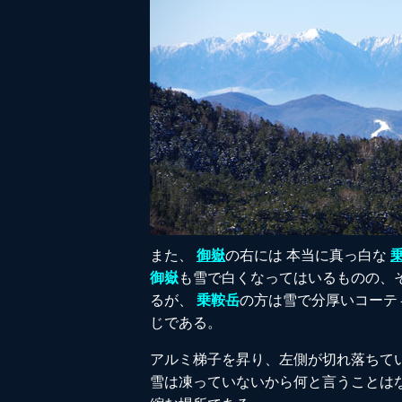
また、
御嶽
の右には 本当に真っ白な
御嶽
も雪で白くなってはいるものの、
るが、
乗鞍岳
の方は雪で分厚いコーテ
じである。
アルミ梯子を昇り、左側が切れ落ちて
雪は凍っていないから何と言うことは