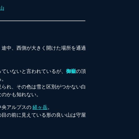
登山
、途中、西側が大きく開けた場所を通過
っていないと言われているが、
御嶽
の頂
る。
見られ、その色は雪と区別がつかない白
なのかも知れない。
中央アルプスの
経ヶ岳
。
の目の前に見えている形の良い山は守屋