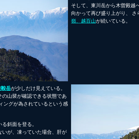
そして、東川岳から木曽殿越
向かって再び盛り上がり、 さ
嶺、越百山
が続いている。
乗鞍岳
が少しだけ見えている。
その山襞が確認できる状態であ
ィングが為されているという感
いる斜面を登る。
ないが、凍っていた場合、肝が