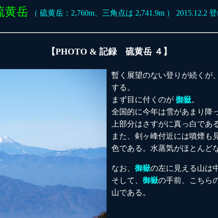
硫黄岳
（ 硫黄岳：2,760m、三角点は 2,741.9m ） 2015.12.2 
【PHOTO & 記録 硫黄岳 ４】
暫く展望のない登りが続くが
する。
まず目に付くのが
御嶽
。
全国的に今年は雪があまり降
上部分はさすがに真っ白であ
また、剣ヶ峰付近には噴煙も
色である。水蒸気がほとんど
なお、
御嶽
の左に見える山は
そして、
御嶽
の手前、こちら
山である。