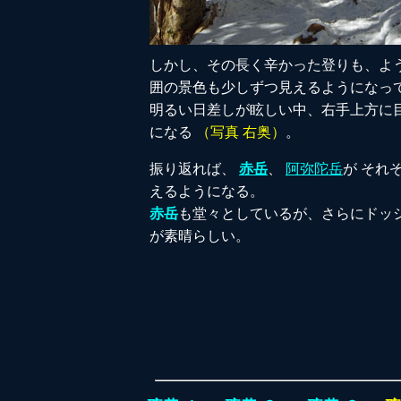
しかし、その長く辛かった登りも、よ
囲の景色も少しずつ見えるようになっ
明るい日差しが眩しい中、右手上方に
になる
（写真 右奥）
。
振り返れば、
赤岳
、
阿弥陀岳
が それ
えるようになる。
赤岳
も堂々としているが、さらにドッ
が素晴らしい。