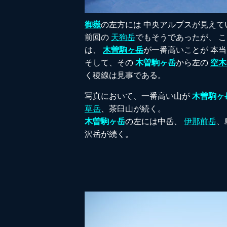
御嶽
の左方には 中央アルプスが見えて
前回の
天狗岳
でもそうであったが、 
は、
木曽駒ヶ岳
が一番高いことが 本
そして、その
木曽駒ヶ岳
から左の
空木
く稜線は見事である。
写真において、一番高い山が
木曽駒ヶ
草岳
、茶臼山が続く。
木曽駒ヶ岳
の左には中岳、
伊那前岳
、
沢岳が続く。