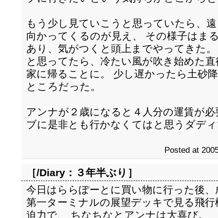
もう少し見ていこうと思っていたら、遠
向かってくるのが見え、 その様子はま
あり、気がつくと頭上までやってきた。
と思ってたら、冷たい風が吹き始めた直
家に帰ることに。 少し遅かったら土砂
ところだった。
アンナが２歳になると４人分の運賃が必
ブに是非とも行かなくてはと思うダディ
Posted at 2005
［/Diary：
３年半ぶり
］
今日はららぽーとに買い物に行った後、
第一ターミナルの展望デッキで見る飛行
迫力で、 ちなちなとアンナは大喜び。