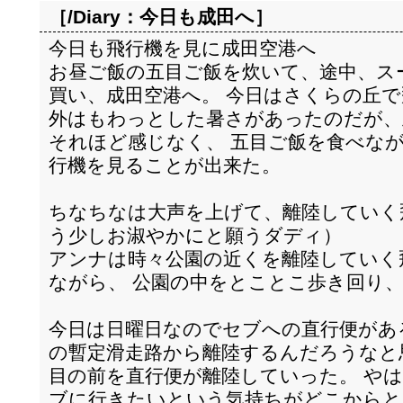
［/Diary：
今日も成田へ
］
今日も飛行機を見に成田空港へ
お昼ご飯の五目ご飯を炊いて、途中、ス
買い、成田空港へ。 今日はさくらの丘
外はもわっとした暑さがあったのだが、
それほど感じなく、 五目ご飯を食べな
行機を見ることが出来た。
ちなちなは大声を上げて、離陸していく
う少しお淑やかにと願うダディ）
アンナは時々公園の近くを離陸していく
ながら、 公園の中をとことこ歩き回り
今日は日曜日なのでセブへの直行便があ
の暫定滑走路から離陸するんだろうなと思
目の前を直行便が離陸していった。 や
ブに行きたいという気持ちがどこからと