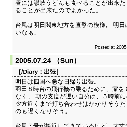
昼には讃岐うどんも食べることが出来た
ることが出来たのでよかった。
台風は明日関東地方を直撃の模様。 明
いなぁ。
Posted at 2005
2005.07.24 （Sun）
［/Diary：
出張
］
明日は四国へ急な日帰り出張。
羽田８時台の飛行機の乗るために、家を
なく、 朝の支度が遅い自分は、５時前
夕方近くまで打ち合わせはかかりそうだ
のも遅くなりそう。
台風７号が接近してきているけど、大丈