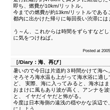
即ち、燃費が10km/リットル。
今までの燃費が約13km/リットルであ
都内に出かけた帰りに毎回長い渋滞には
う～ん、これからは時間をずらすなどし
に気をつけねば。
Posted at 2005
［/Diary：
海、再び
］
暑いので今日は片道約３時間かけて海へ
そろそろ海水温も上がって海水浴に適し
ど、 実際、海に入ってみると、海水は
おまけに風もあり波が高く、アンナを波
と、 イヤだイヤだと怖がる。
今度は日本海側の遠浅の穏やかな浜辺で
にしよう。