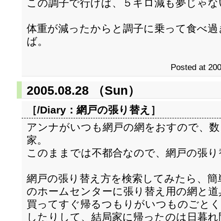
この調子で行けば、５キロ減も夢じゃな
体重が減ったからと調子に乗って食べ過
ば。
Posted at 200
2005.08.28 （Sun）
［/Diary：
網戸の張り替え
］
アンナがいつも網戸の網をおすので、数
家。
このままでは不都合なので、網戸の張り
網戸の張り替え方を検索してみたら、簡
のホームセンターに張り替え用の網と道
買ってすぐ帰るつもりがいつものごとく
したりして、結局家に帰ったのは日暮れ