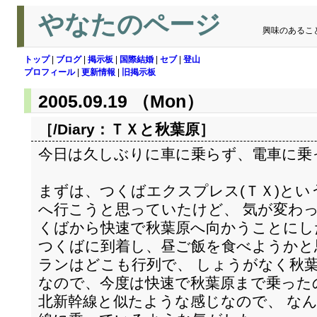
やなたのページ
興味のあるこ
トップ
|
ブログ
|
掲示板
|
国際結婚
|
セブ
|
登山
プロフィール
|
更新情報
|
旧掲示板
2005.09.19 （Mon）
［/Diary：
ＴＸと秋葉原
］
今日は久しぶりに車に乗らず、電車に乗
まずは、つくばエクスプレス(ＴＸ)と
へ行こうと思っていたけど、 気が変わ
くばから快速で秋葉原へ向かうことにし
つくばに到着し、昼ご飯を食べようかと
ランはどこも行列で、 しょうがなく秋
なので、今度は快速で秋葉原まで乗った
北新幹線と似たような感じなので、 な