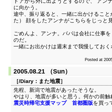
ドアから外に出ようとするので、 アン
に向かう。
途中、振り返ると、一緒に出かけること
た） 顔をしたアンナがこちらをじっと
ごめんよ、アンナ。パパは会社に仕事を
のだ。
一緒にお出かけは週末まで我慢しておく
Posted at 2005
2005.08.21 （Sun）
［/Diary：
また地震
］
先程、新潟で地震があったそうな。
やはり、地震が多いと思う。何かの前触
震災時帰宅支援マップ 首都圏版
を買っ