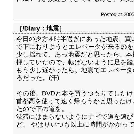
Posted at 2005
［/Diary：
地震
］
今日の夕方４時半過ぎにあった地震、買
で下におりようとエレベータが来るのを
少し揺れて、あっ地震だと思ったら、本
押していたので、転ばないように足を踏
もう少し遅かったら、地震でエレベータ
ろだった。(汗)
その後、DVDと本を買うつもりでした
首都高を使って速く帰ろうかと思ったけ
たので下の道を。
渋滞にはまらないようにナビで道を選び
ど、 やはりいつも以上に時間がかかっ