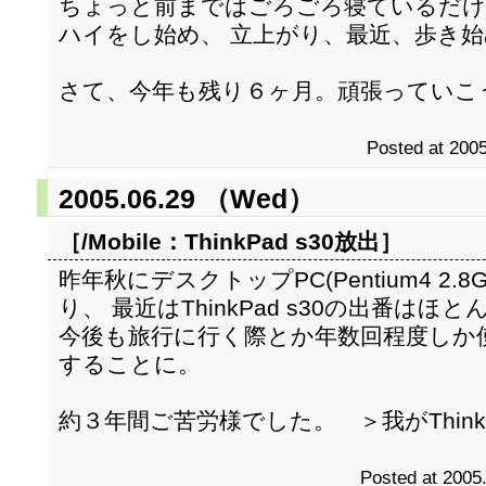
ちょっと前まではごろごろ寝ているだけ
ハイをし始め、 立上がり、最近、歩き
さて、今年も残り６ヶ月。頑張っていこ
Posted at 2005
2005.06.29 （Wed）
［/Mobile：
ThinkPad s30放出
］
昨年秋にデスクトップPC(Pentium4 2
り、 最近はThinkPad s30の出番はほ
今後も旅行に行く際とか年数回程度しか
することに。
約３年間ご苦労様でした。 ＞我がThinkPa
Posted at 2005