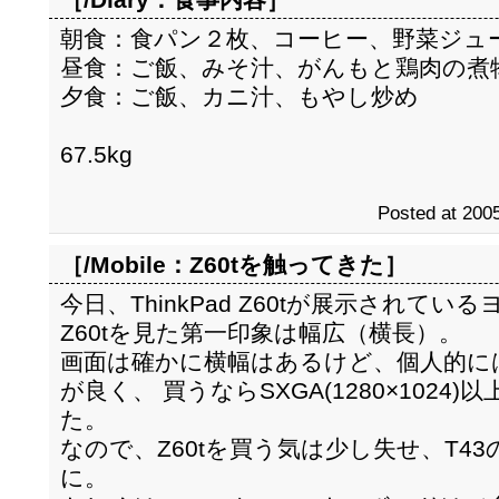
朝食：食パン２枚、コーヒー、野菜ジュ
昼食：ご飯、みそ汁、がんもと鶏肉の煮
夕食：ご飯、カニ汁、もやし炒め
67.5kg
Posted at 2005
［/Mobile：
Z60tを触ってきた
］
今日、ThinkPad Z60tが展示されて
Z60tを見た第一印象は幅広（横長）。
画面は確かに横幅はあるけど、個人的に
が良く、 買うならSXGA(1280×102
た。
なので、Z60tを買う気は少し失せ、T43
に。