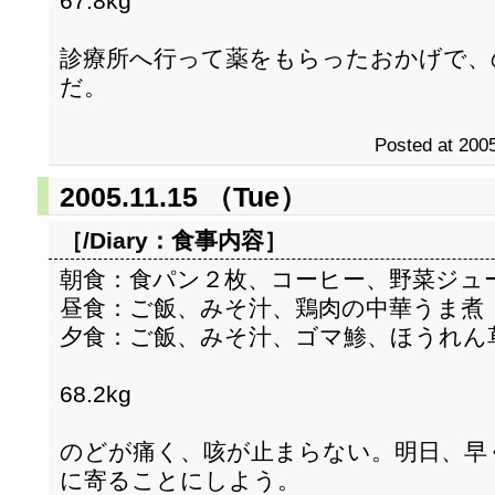
67.8kg
診療所へ行って薬をもらったおかげで、
だ。
Posted at 2005
2005.11.15 （Tue）
［/Diary：
食事内容
］
朝食：食パン２枚、コーヒー、野菜ジュ
昼食：ご飯、みそ汁、鶏肉の中華うま煮
夕食：ご飯、みそ汁、ゴマ鯵、ほうれん
68.2kg
のどが痛く、咳が止まらない。明日、早
に寄ることにしよう。