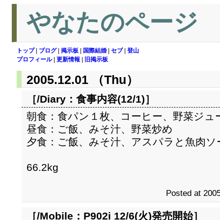
やなたのページ
トップ
|
ブログ
|
掲示板
|
国際結婚
|
セブ
|
登山
プロフィール
|
更新情報
|
旧掲示板
2005.12.01 （Thu）
［/Diary：
食事内容(12/1)
］
朝食：食パン１枚、コーヒー、野菜ジュ
昼食：ご飯、みそ汁、野菜炒め
夕食：ご飯、みそ汁、アスパラと魚肉ソ
66.2kg
Posted at 2005
［/Mobile：
P902i 12/6(火)発売開始
］