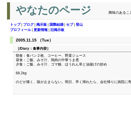
やなたのページ
興味のあるこ
トップ
|
ブログ
|
掲示板
|
国際結婚
|
セブ
|
登山
プロフィール
|
更新情報
|
旧掲示板
2005.11.15 （Tue）
［/Diary：
食事内容
］
朝食：食パン２枚、コーヒー、野菜ジュース
昼食：ご飯、みそ汁、鶏肉の中華うま煮
夕食：ご飯、みそ汁、ゴマ鯵、ほうれん草と油揚げの炒め
68.2kg
のどが痛く、咳が止まらない。明日、早く帰れたら、会社帰りに病院に