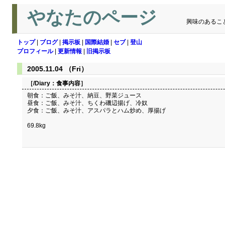
やなたのページ
興味のあるこ
トップ
|
ブログ
|
掲示板
|
国際結婚
|
セブ
|
登山
プロフィール
|
更新情報
|
旧掲示板
2005.11.04 （Fri）
［/Diary：
食事内容
］
朝食：ご飯、みそ汁、納豆、野菜ジュース
昼食：ご飯、みそ汁、ちくわ磯辺揚げ、冷奴
夕食：ご飯、みそ汁、アスパラとハム炒め、厚揚げ
69.8kg