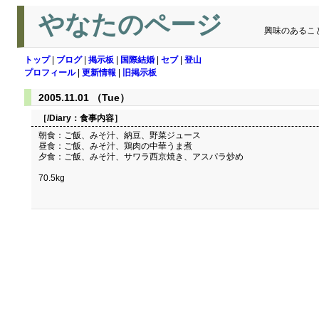
やなたのページ
興味のあるこ
トップ
|
ブログ
|
掲示板
|
国際結婚
|
セブ
|
登山
プロフィール
|
更新情報
|
旧掲示板
2005.11.01 （Tue）
［/Diary：
食事内容
］
朝食：ご飯、みそ汁、納豆、野菜ジュース
昼食：ご飯、みそ汁、鶏肉の中華うま煮
夕食：ご飯、みそ汁、サワラ西京焼き、アスパラ炒め
70.5kg