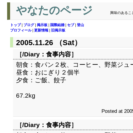
やなたのページ
興味のあるこ
トップ
|
ブログ
|
掲示板
|
国際結婚
|
セブ
|
登山
プロフィール
|
更新情報
|
旧掲示板
2005.11.26 （Sat）
［/Diary：
食事内容
］
朝食：食パン２枚、コーヒー、野菜ジュ
昼食：おにぎり２個半
夕食：ご飯、餃子
67.2kg
Posted at 200
［/Diary：
食事内容
］