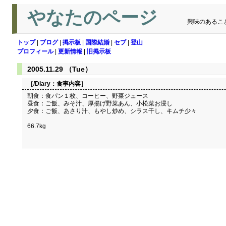
やなたのページ
興味のあるこ
トップ
|
ブログ
|
掲示板
|
国際結婚
|
セブ
|
登山
プロフィール
|
更新情報
|
旧掲示板
2005.11.29 （Tue）
［/Diary：
食事内容
］
朝食：食パン１枚、コーヒー、野菜ジュース
昼食：ご飯、みそ汁、厚揚げ野菜あん、小松菜お浸し
夕食：ご飯、あさり汁、もやし炒め、シラス干し、キムチ少々
66.7kg