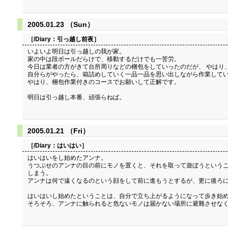
2005.01.23 （Sun）
［/Diary：
引っ越し前夜
］
いよいよ明日は引っ越しの我が家。
家の中は段ボールだらけで、移動するだけでも一苦労。
今日は業者の方がきて台所周りなどの梱包をしていったのだが、 やはり
自分らがやったら、箱詰めしていく一品一品を思い出しながら作業してい
やはり、梱包作業付きのコースでお願いして正解です。
明日は引っ越し本番、頑張らねば。
2005.01.21 （Fri）
［/Diary：
はいはい
］
はいはいをし始めたアンナ。
うつぶせのアンナの目の前にモノを置くと、それを取って遊ぼうというこ
しまう。
アンナは何で遠くなるのという顔をして前に進もうとするが、更に後ろに
はいはいし始めたということは、自分で立ち上がるようになって歩き始め
そろそろ、アンナに触られると危ないモノは届かない場所に避難させな