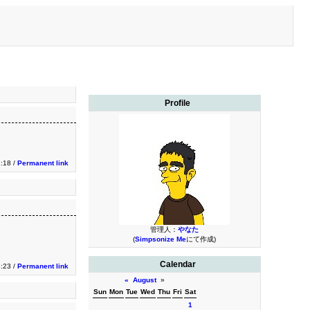
Profile
1:18 /
Permanent link
管理人：
やなた
(
Simpsonize Me
にて作成)
Calendar
:23 /
Permanent link
«
August
»
Sun
Mon
Tue
Wed
Thu
Fri
Sat
1