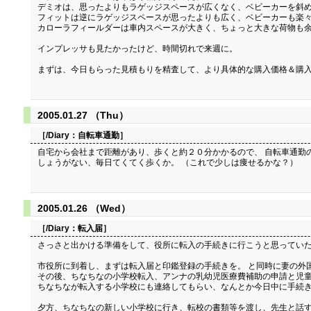
デミオは、思ったよりもラゲッジスペースが広くなく、ベビーカーを斜め
フィットは逆にラゲッジスペースが思ったよりも広く、ベビーカーも楽々
カローラフィールダーは車内スペースが大きく、ちょっと大きな荷物も余
インプレッサも見たかったけど、時間切れで来週に。
まずは、今日もらった見積もりを精査して、より具体的な購入価格＆購
2005.01.27 （Thu）
［/Diary：
自転車通勤
］
自宅から会社まで距離があり、歩くと約２０分かかるので、 自転車通勤の申
しょうがない、毎日てくてく歩くか。 （これで少しは痩せるかな？）
2005.01.26 （Wed）
［/Diary：
転入届
］
さっさと出かける準備をして、役所に転入の手続きに行こうと思っていた
市役所に到着し、まずは転入届と印鑑登録の手続きを。 と同時に妻の外
その後、ちなちなの小学校転入、アンナの乳幼児医療費補助の申請と児
ちなちなが転入する小学校にも連絡してもらい、なんとか今日中に手続き
夕方、ちなちなの新しい小学校に行き、転校の書類等を渡し、先生と話