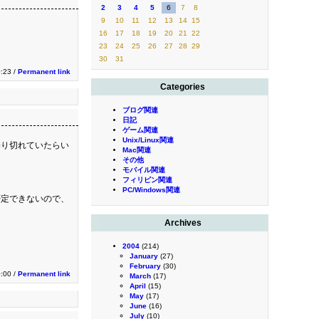
2
3
4
5
6
7
8
9
10
11
12
13
14
15
16
17
18
19
20
21
22
23
24
25
26
27
28
29
30
31
:23 /
Permanent link
Categories
ブログ関連
日記
ゲーム関連
Unix/Linux関連
売り切れていたらい
Mac関連
その他
モバイル関連
フィリピン関連
PC/Windows関連
否定できないので、
Archives
2004
(214)
January
(27)
February
(30)
0:00 /
Permanent link
March
(17)
April
(15)
May
(17)
June
(16)
July
(10)