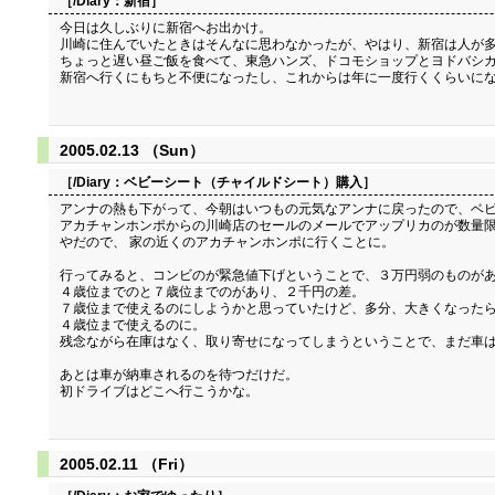
［/Diary：
新宿
］
今日は久しぶりに新宿へお出かけ。
川崎に住んでいたときはそんなに思わなかったが、やはり、新宿は人が多
ちょっと遅い昼ご飯を食べて、東急ハンズ、ドコモショップとヨドバシカ
新宿へ行くにもちと不便になったし、これからは年に一度行くくらいに
2005.02.13 （Sun）
［/Diary：
ベビーシート（チャイルドシート）購入
］
アンナの熱も下がって、今朝はいつもの元気なアンナに戻ったので、ベ
アカチャンホンポからの川崎店のセールのメールでアップリカのが数量限
やだので、 家の近くのアカチャンホンポに行くことに。
行ってみると、コンビのが緊急値下げということで、３万円弱のものが
４歳位までのと７歳位までのがあり、２千円の差。
７歳位まで使えるのにしようかと思っていたけど、多分、大きくなったら
４歳位まで使えるのに。
残念ながら在庫はなく、取り寄せになってしまうということで、まだ車は
あとは車が納車されるのを待つだけだ。
初ドライブはどこへ行こうかな。
2005.02.11 （Fri）