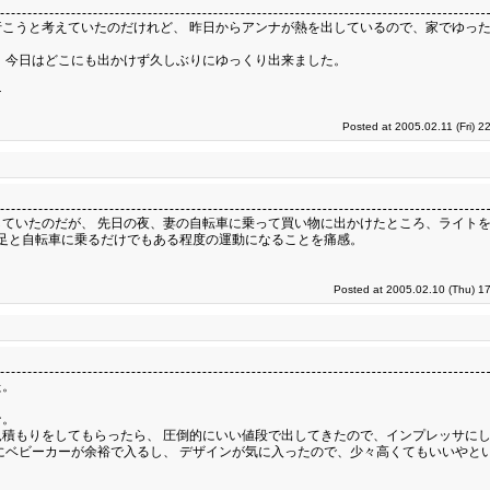
こうと考えていたのだけれど、 昨日からアンナが熱を出しているので、家でゆっ
 今日はどこにも出かけず久しぶりにゆっくり出来ました。
ナ
Posted at 2005.02.11 (Fri) 2
ていたのだが、 先日の夜、妻の自転車に乗って買い物に出かけたところ、ライト
不足と自転車に乗るだけでもある程度の運動になることを痛感。
Posted at 2005.02.10 (Thu) 1
た。
ン。
積もりをしてもらったら、 圧倒的にいい値段で出してきたので、インプレッサに
にベビーカーが余裕で入るし、 デザインが気に入ったので、少々高くてもいいやと