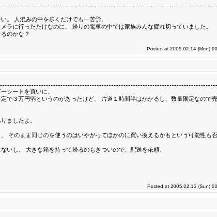
い。 人混みの中を歩くだけでも一苦労。
メラに行っただけなのに、 帰りの電車の中では家族みんな疲れ切っていました。
なるのかな？
Posted at 2005.02.14 (Mon) 00
ビーシートを買いに。
定で３万円弱というのがあったけど、 片道１時間半はかかるし、数量限定なので
ありましたよ。
、 そのまま同じのを使うのはいやがってほかのに買い換えるかもという可能性も
ないし、 大きな箱を持って帰るのもきついので、配送を依頼。
Posted at 2005.02.13 (Sun) 0