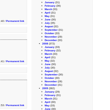
January
(31)
February
(36)
March
(33)
April
(31)
May
(31)
June
(30)
2:40 /
Permanent link
July
(35)
August
(32)
September
(31)
October
(33)
November
(29)
December
(33)
2008
(372)
January
(33)
February
(32)
March
(33)
April
(31)
May
(32)
2:41 /
Permanent link
June
(30)
July
(30)
August
(32)
September
(30)
October
(30)
November
(28)
December
(31)
2009
(382)
January
(29)
February
(31)
March
(31)
April
(30)
8:53 /
Permanent link
May
(33)
June
(30)