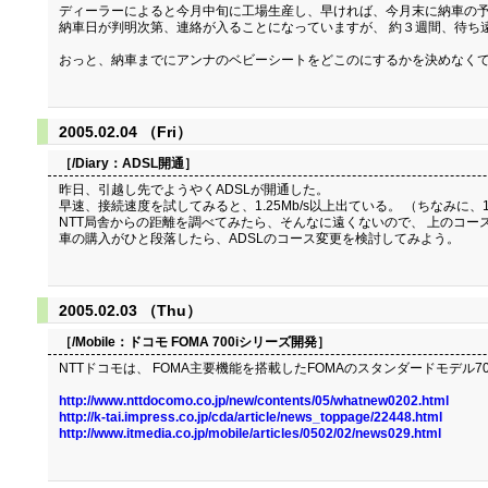
ディーラーによると今月中旬に工場生産し、早ければ、今月末に納車の
納車日が判明次第、連絡が入ることになっていますが、 約３週間、待ち
おっと、納車までにアンナのベビーシートをどこのにするかを決めなく
2005.02.04 （Fri）
［/Diary：
ADSL開通
］
昨日、引越し先でようやくADSLが開通した。
早速、接続速度を試してみると、1.25Mb/s以上出ている。 （ちなみに、1
NTT局舎からの距離を調べてみたら、そんなに遠くないので、 上のコ
車の購入がひと段落したら、ADSLのコース変更を検討してみよう。
2005.02.03 （Thu）
［/Mobile：
ドコモ FOMA 700iシリーズ開発
］
NTTドコモは、 FOMA主要機能を搭載したFOMAのスタンダードモデル7
http://www.nttdocomo.co.jp/new/contents/05/whatnew0202.html
http://k-tai.impress.co.jp/cda/article/news_toppage/22448.html
http://www.itmedia.co.jp/mobile/articles/0502/02/news029.html