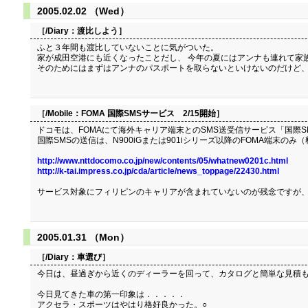
2005.02.02 （Wed）
［/Diary：
渡比しよう
］
ふと３年間も渡比していないことに気がついた。
家が成田空港にも近くなったことだし、 今年の夏にはアンナも連れて家
そのためにはまずはアンナのパスポートを取らないといけないのだけど、
［/Mobile：
FOMA 国際SMSサービス 2/15開始
］
ドコモは、FOMAにて海外キャリア端末とのSMS送受信サービス「国際SMS
国際SMSの送信は、N900iGまたは901iシリーズ以降のFOMA端末
http://www.nttdocomo.co.jp/new/contents/05/whatnew0201c.html
http://k-tai.impress.co.jp/cda/article/news_toppage/22430.html
サービス対象にフィリピンのキャリアが含まれていないのが残念ですが、
2005.01.31 （Mon）
［/Diary：
車選び
］
今日は、昼過ぎから近くのディーラーを回って、カタログと簡単な見積
今日見てきた車の第一印象は．．．．．
アクセラ・スポーツはやはり格好良かった。○