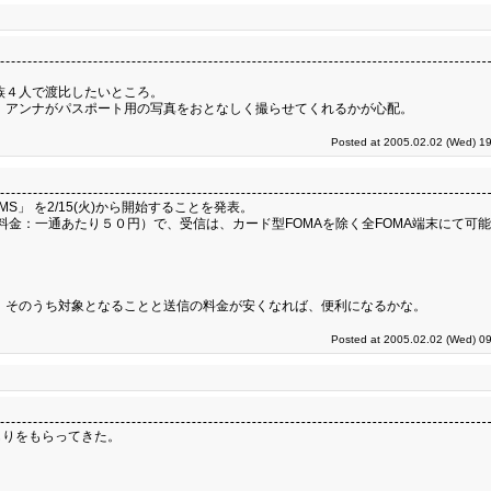
族４人で渡比したいところ。
 アンナがパスポート用の写真をおとなしく撮らせてくれるかが心配。
Posted at 2005.02.02 (Wed) 19
」 を2/15(火)から開始することを発表。
のみ（料金：一通あたり５０円）で、受信は、カード型FOMAを除く全FOMA端末にて可
 そのうち対象となることと送信の料金が安くなれば、便利になるかな。
Posted at 2005.02.02 (Wed) 09
もりをもらってきた。