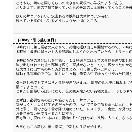
どうやら川崎のと同じくらいの大きさの規模の小学校のようである。
とりあえず、前の学校で使っていたものを次の日全部持ってくることを
残りの片づけを行い、沢山ある本以外は大体片づけが済む。
残っている本の片づけをどうしようか、悩むところ。
［/Diary：
引っ越し当日
］
９時に引っ越し業者の人がきて、荷物の運び出しを開始するので、７時
８時頃、最後に残ったものを箱詰めしようかと思っていたら、トラックの
９時に荷物の運び出しを開始し、１１時過ぎには全ての荷物を運び出し
運び出し終わった後の部屋は広く、家具がないとこんなに広かったのか
粗大ゴミに出すものを１カ所にまとめ、引っ越し先へと向かう。
移動する電車の中では、忙しい引っ越し作業の中でゆっくり座れた時間と
引っ越し先でもてきぱきと荷物が運び込まれ、 部屋の真ん中に積み上げ
部ですよとのこと。
２Ｋだと部屋いっぱいになり、足の踏み場がない荷物の量が、 ３ＬＤＫ
まずは、必要なものだけを箱からだし、片づける。
気がつくと、１９時半過ぎだったので、あわてて晩ご飯を食べに出かけ
外は寒く、雨ではなく雪が降り始めていた。レストラン（食堂）が見つ
お弁当を買い家で食べることにする。
夜も遅いし疲れているので、荷物の片づけはやめ、風呂に入って、さっ
今日からこの新しい家（部屋）で新しい生活が始まる。