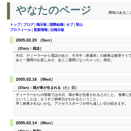
やなたのページ
興味のあるこ
トップ
|
ブログ
|
掲示板
|
国際結婚
|
セブ
|
登山
プロフィール
|
更新情報
|
旧掲示板
2005.02.20 （Sun）
［/Diary：
残念
］
今日、ディーラーから電話があり、今月中（来週末）の納車は無理そうで
あと一週間のお楽しみが、あと二週間になっちゃった。残念。
2005.02.16 （Wed）
［/Diary：
我が車が生まれる（た）日
］
ディーラーからの情報では今日、我が車が生産されるとのこと。 無事に
ということは、もうすぐ納車日がわかるということ。
早く納車されないかな。アクセラスポーツが待ち遠しい日が続きます。
2005.02.14 （Mon）