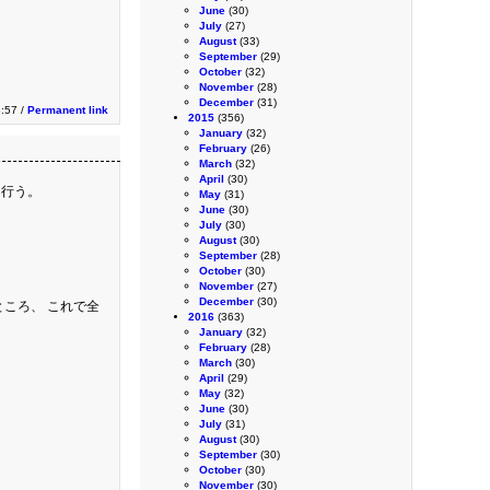
June
(30)
July
(27)
August
(33)
September
(29)
October
(32)
November
(28)
December
(31)
:57 /
Permanent link
2015
(356)
January
(32)
February
(26)
March
(32)
April
(30)
を行う。
May
(31)
June
(30)
July
(30)
August
(30)
September
(28)
October
(30)
November
(27)
December
(30)
ころ、 これで全
2016
(363)
January
(32)
February
(28)
March
(30)
April
(29)
May
(32)
June
(30)
July
(31)
August
(30)
September
(30)
October
(30)
November
(30)