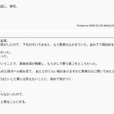
確認し、帰宅。
Posted at 2005.01.26 (Wed) 23
に起床。
音がしたので、 下をのぞいてみると、もう業者の人がきていた。あわてて箱詰め
終わった。
思った。
いうことで、 家族全員が熟睡し、もう少しで乗り過ごすところだった。
られた段ボール箱を見て、 あとどのくらい箱がありますかと業者の人に聞いてみたと
ではたいした量には見えないことに、改めて気がつく。
る。
からなかったので、
さと寝ることにする。