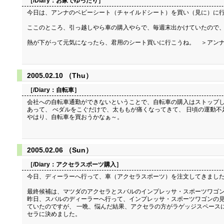
［/Diary：
お家でゆったり
］
今日は、アンナのベビーシート（チャイルドシート）を買い（見に）に行
ここのところ、引っ越しやら車の購入やらで、毎週末出かけていたので、
熱が下がって元気になったら、君用のシート買いに行こうね。 ＞アン
2005.02.10 （Thu）
［/Diary：
自転車
］
会社への自転車通勤ができないということで、自転車の購入はストップし
あって、 べダルをこぐだけで、太ももが痛くなってきて、 日頃の運動
やはり、自転車を買おうかなぁ～。
2005.02.06 （Sun）
［/Diary：
アクセラスポーツ購入
］
今日、ディーラーへ行って、車（アクセラスポーツ）を注文してきまし
最終候補は、マツダのアクセラとスバルのインプレッサ・スポーツワゴ
昨日、スバルのディーラーへ行って、インプレッサ・スポーツワゴンの見
ていたのですが、 一晩、悩んだ結果、アクセラの方がラゲッジスペース
セラに決めました。