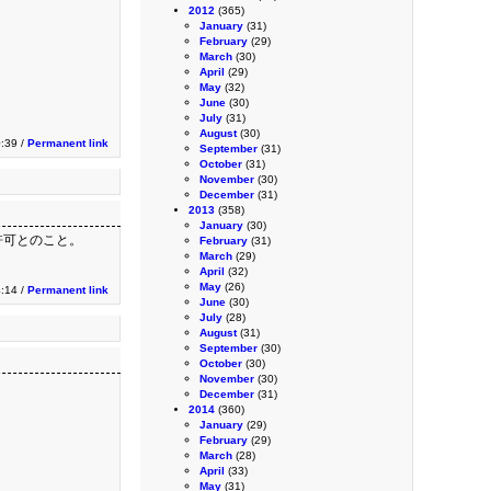
2012
(365)
January
(31)
February
(29)
March
(30)
April
(29)
May
(32)
June
(30)
July
(31)
August
(30)
:39 /
Permanent link
September
(31)
October
(31)
November
(30)
December
(31)
2013
(358)
January
(30)
許可とのこと。
February
(31)
March
(29)
April
(32)
May
(26)
4:14 /
Permanent link
June
(30)
July
(28)
August
(31)
September
(30)
October
(30)
November
(30)
December
(31)
2014
(360)
January
(29)
February
(29)
March
(28)
April
(33)
May
(31)