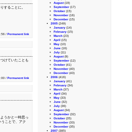
August
(19)
たりすることに。
September
(17)
October
(15)
November
(16)
December
(15)
2005
(249)
January
(14)
February
(15)
2:56 /
Permanent link
March
(23)
April
(15)
May
(10)
June
(16)
July
(11)
August
(9)
をつけていたことも
September
(12)
October
(41)
November
(40)
December
(43)
2006
(416)
7:00 /
Permanent link
January
(41)
February
(34)
March
(37)
April
(34)
May
(33)
June
(32)
July
(36)
August
(34)
September
(32)
しようかと一時思っ
October
(35)
いうことで、アク
November
(33)
December
(35)
2007
(385)