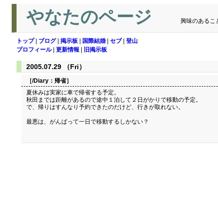
やなたのページ
興味のあるこ
トップ
|
ブログ
|
掲示板
|
国際結婚
|
セブ
|
登山
プロフィール
|
更新情報
|
旧掲示板
2005.07.29 （Fri）
［/Diary：
帰省
］
夏休みは実家に車で帰省する予定。
秋田までは距離があるので途中１泊して２日がかりで移動の予定。
で、帰りはすんなり予約できたのだけど、行きが取れない。
最悪は、がんばって一日で移動するしかない？