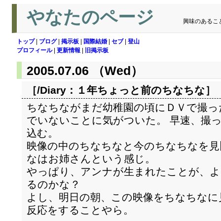
やなたのページ
興味のあるこ
トップ
|
ブログ
|
掲示板
|
国際結婚
|
セブ
|
登山
プロフィール
|
更新情報
|
旧掲示板
2005.07.06 （Wed）
［/Diary：
１年ちょっと前のちなちな
］
ちなちながまだ幼稚園の頃にＤＶで撮っ
でいないことに気がついた。 早速、撮っ
込む。
映像の中のちなちなと今のちなちなを見
なはお姉さんという感じ。
やっぱり、アンナが生まれたことが、よ
るのかな？
よし、明日の朝、この映像をちなちなに
反応をすることやら。