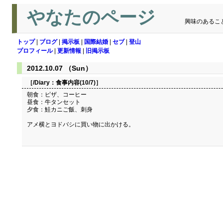
やなたのページ
興味のあるこ
トップ
|
ブログ
|
掲示板
|
国際結婚
|
セブ
|
登山
プロフィール
|
更新情報
|
旧掲示板
2012.10.07 （Sun）
［/Diary：
食事内容(10/7)
］
朝食：ピザ、コーヒー
昼食：牛タンセット
夕食：鮭カニご飯、刺身
アメ横とヨドバシに買い物に出かける。