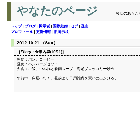
やなたのページ
興味のあるこ
トップ
|
ブログ
|
掲示板
|
国際結婚
|
セブ
|
登山
プロフィール
|
更新情報
|
旧掲示板
2012.10.21 （Sun）
［/Diary：
食事内容(10/21)
］
朝食：パン、コーヒー
昼食：ハンバーグセット
夕食：ご飯、つみれと春雨スープ、海老ブロッコリー炒め
午前中、床屋へ行く。昼前より日用雑貨を買いに出かける。