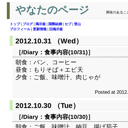
やなたのページ
興味のあるこ
トップ
|
ブログ
|
掲示板
|
国際結婚
|
セブ
|
登山
プロフィール
|
更新情報
|
旧掲示板
2012.10.31 （Wed）
［/Diary：
食事内容(10/31)
］
朝食：パン、コーヒー
昼食：もりそば＋エビ天
夕食：ご飯、味噌汁、肉じゃが
Posted at 2012
2012.10.30 （Tue）
［/Diary：
食事内容(10/30)
］
朝食：ご飯、味噌汁、納豆、揚げ茄子