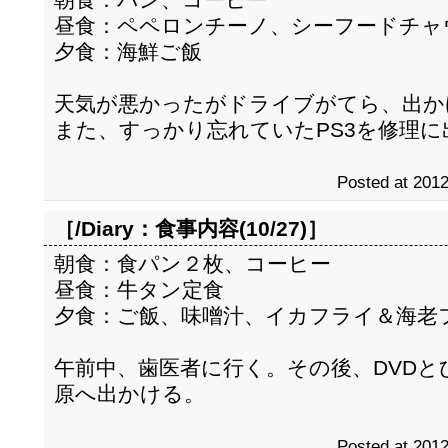
昼食：ペペロンチーノ、シーフードチャ
夕食：海鮮ご飯
天気が悪かったがドライブがてら、出か
また、すっかり忘れていたPS3を修理に
Posted at 2012
［/Diary：
食事内容(10/27)
］
朝食：食パン２枚、コーヒー
昼食：牛タン定食
夕食：ご飯、味噌汁、イカフライ＆海老
午前中、歯医者に行く。その後、DVD
原へ出かける。
Posted at 2012