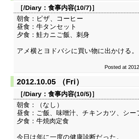
［/Diary：
食事内容(10/7)
］
朝食：ピザ、コーヒー
昼食：牛タンセット
夕食：鮭カニご飯、刺身
アメ横とヨドバシに買い物に出かける。
Posted at 2012
2012.10.05 （Fri）
［/Diary：
食事内容(10/5)
］
朝食：（なし）
昼食：ご飯、味噌汁、チキンカツ、シー
夕食：牛焼肉定食
今日は年に一度の健康診断だった。