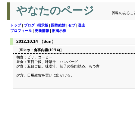
やなたのページ
興味のあるこ
トップ
|
ブログ
|
掲示板
|
国際結婚
|
セブ
|
登山
プロフィール
|
更新情報
|
旧掲示板
2012.10.14 （Sun）
［/Diary：
食事内容(10/14)
］
朝食：ピザ、コーヒー
昼食：五目ご飯、味噌汁、ハンバーグ
夕食：五目ご飯、味噌汁、茄子の挽肉炒め、もつ煮
夕方、日用雑貨を買いに出かける。