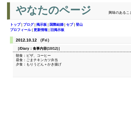
やなたのページ
興味のあるこ
トップ
|
ブログ
|
掲示板
|
国際結婚
|
セブ
|
登山
プロフィール
|
更新情報
|
旧掲示板
2012.10.12 （Fri）
［/Diary：
食事内容(10/12)
］
朝食：ピザ、コーヒー
昼食：ごまチキンカツ弁当
夕食：もりうどん＋かき揚げ