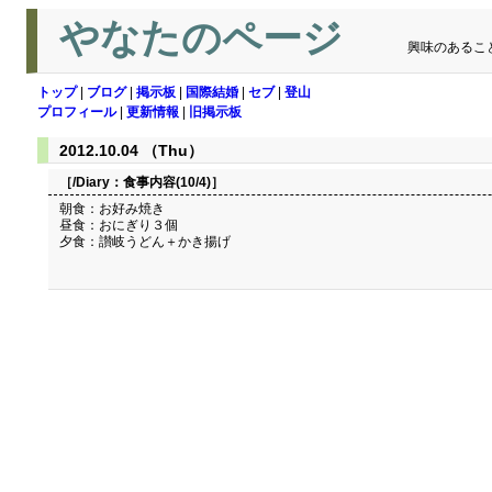
やなたのページ
興味のあるこ
トップ
|
ブログ
|
掲示板
|
国際結婚
|
セブ
|
登山
プロフィール
|
更新情報
|
旧掲示板
2012.10.04 （Thu）
［/Diary：
食事内容(10/4)
］
朝食：お好み焼き
昼食：おにぎり３個
夕食：讃岐うどん＋かき揚げ