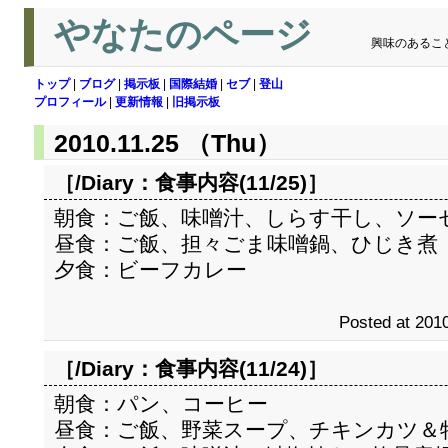
やなたのページ
興味のあるこ
トップ
|
ブログ
|
掲示板
|
国際結婚
|
セブ
|
登山
プロフィール
|
更新情報
|
旧掲示板
2010.11.25 （Thu）
［/Diary：
食事内容(11/25)
］
朝食：ご飯、味噌汁、しらす干し、ソー
昼食：ご飯、担々ごま味噌鍋、ひじき煮
夕食：ビーフカレー
Posted at 2010
［/Diary：
食事内容(11/24)
］
朝食：パン、コーヒー
昼食：ご飯、野菜スープ、チキンカツ＆