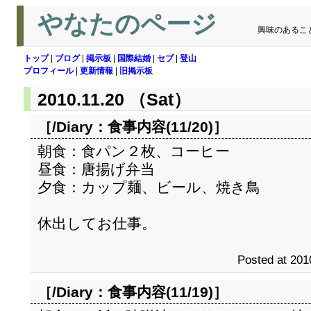
やなたのページ
興味のあるこ
トップ
|
ブログ
|
掲示板
|
国際結婚
|
セブ
|
登山
プロフィール
|
更新情報
|
旧掲示板
2010.11.20 （Sat）
［/Diary：
食事内容(11/20)
］
朝食：食パン２枚、コーヒー
昼食：唐揚げ弁当
夕食：カップ麺、ビール、焼き鳥
休出してお仕事。
Posted at 201
［/Diary：
食事内容(11/19)
］