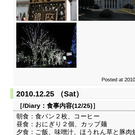
Posted at 2010
2010.12.25 （Sat）
［/Diary：
食事内容(12/25)
］
朝食：食パン２枚、コーヒー
昼食：おにぎり２個、カップ麺
夕食：ご飯、味噌汁、ほうれん草と豚肉