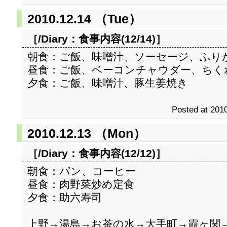
2010.12.14 （Tue）
［/Diary：
食事内容(12/14)
］
朝食：ご飯、味噌汁、ソーセージ、ふり
昼食：ご飯、ベーコンチャウダー、ちく
夕食：ご飯、味噌汁、豚生姜焼き
Posted at 2010
2010.12.13 （Mon）
［/Diary：
食事内容(12/12)
］
朝食：パン、コーヒー
昼食：肉野菜炒め定食
夕食：助六寿司
上野→湯島→お茶の水→大手町→霞ヶ関