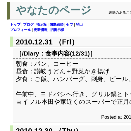
やなたのページ
興味のあるこ
トップ
|
ブログ
|
掲示板
|
国際結婚
|
セブ
|
登山
プロフィール
|
更新情報
|
旧掲示板
2010.12.31 （Fri）
［/Diary：
食事内容(12/31)
］
朝食：パン、コーヒー
昼食：讃岐うどん＋野菜かき揚げ
夕食：ご飯、ハンバーグ、刺身、ビール
午前中、ヨドバシへ行き、グリル鍋とト
ョイフル本田や家近くのスーパーで正月
Posted at 201
2010.12.30 （Thu）