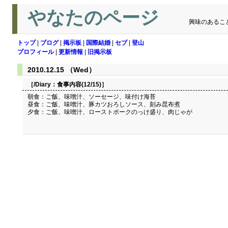
やなたのページ
興味のあるこ
トップ
|
ブログ
|
掲示板
|
国際結婚
|
セブ
|
登山
プロフィール
|
更新情報
|
旧掲示板
2010.12.15 （Wed）
［/Diary：
食事内容(12/15)
］
朝食：ご飯、味噌汁、ソーセージ、味付け海苔
昼食：ご飯、味噌汁、豚カツおろしソース、刻み昆布煮
夕食：ご飯、味噌汁、ローストポークのっけ盛り、肉じゃが