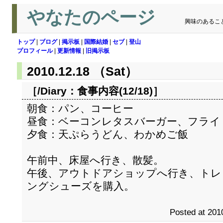
やなたのページ
興味のあるこ
トップ
|
ブログ
|
掲示板
|
国際結婚
|
セブ
|
登山
プロフィール
|
更新情報
|
旧掲示板
2010.12.18 （Sat）
［/Diary：
食事内容(12/18)
］
朝食：パン、コーヒー
昼食：ベーコンレタスバーガー、フライ
夕食：天ぷらうどん、わかめご飯
午前中、床屋へ行き、散髪。
午後、アウトドアショップへ行き、トレ
ングシューズを購入。
Posted at 201