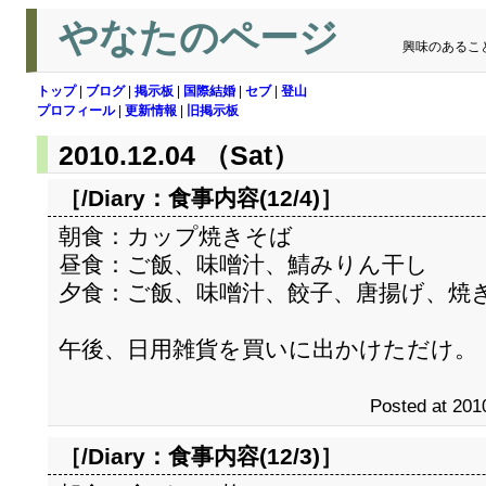
やなたのページ
興味のあるこ
トップ
|
ブログ
|
掲示板
|
国際結婚
|
セブ
|
登山
プロフィール
|
更新情報
|
旧掲示板
2010.12.04 （Sat）
［/Diary：
食事内容(12/4)
］
朝食：カップ焼きそば
昼食：ご飯、味噌汁、鯖みりん干し
夕食：ご飯、味噌汁、餃子、唐揚げ、焼
午後、日用雑貨を買いに出かけただけ。
Posted at 201
［/Diary：
食事内容(12/3)
］