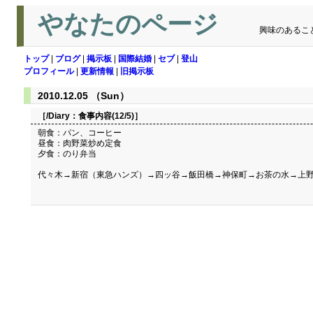
やなたのページ
興味のあるこ
トップ
|
ブログ
|
掲示板
|
国際結婚
|
セブ
|
登山
プロフィール
|
更新情報
|
旧掲示板
2010.12.05 （Sun）
［/Diary：
食事内容(12/5)
］
朝食：パン、コーヒー
昼食：肉野菜炒め定食
夕食：のり弁当
代々木→新宿（東急ハンズ）→四ッ谷→飯田橋→神保町→お茶の水→上