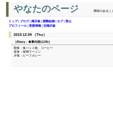
やなたのページ
興味のあるこ
トップ
|
ブログ
|
掲示板
|
国際結婚
|
セブ
|
登山
プロフィール
|
更新情報
|
旧掲示板
2010.12.09 （Thu）
［/Diary：
食事内容(12/9)
］
朝食：食パン２枚、コーヒー
昼食：味噌ラーメン
夕食：ビーフカレー