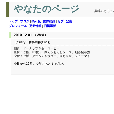
やなたのページ
興味のあるこ
トップ
|
ブログ
|
掲示板
|
国際結婚
|
セブ
|
登山
プロフィール
|
更新情報
|
旧掲示板
2010.12.01 （Wed）
［/Diary：
食事内容(12/1)
］
朝食：ドーナッツ３個、コーヒー
昼食：ご飯、味噌汁、豚カツおろしソース、刻み昆布煮
夕食：ご飯、クラムチャウダー、肉じゃが、シューマイ
今日から12月。今年もあと１ヶ月だ。