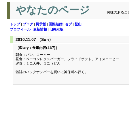
やなたのページ
興味のあるこ
トップ
|
ブログ
|
掲示板
|
国際結婚
|
セブ
|
登山
プロフィール
|
更新情報
|
旧掲示板
2010.11.07 （Sun）
［/Diary：
食事内容(11/7)
］
朝食：パン、コーヒー
昼食：ベーコンレタスバーガー、フライドポテト、アイスコーヒー
夕食：ミニ天丼、ミニうどん
雑誌のバックナンバーを買いに神保町へ行く。