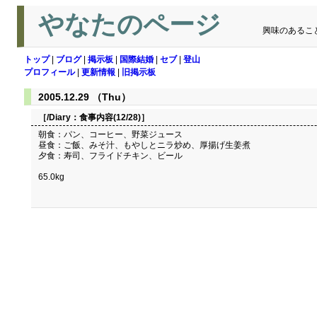
やなたのページ
興味のあるこ
トップ
|
ブログ
|
掲示板
|
国際結婚
|
セブ
|
登山
プロフィール
|
更新情報
|
旧掲示板
2005.12.29 （Thu）
［/Diary：
食事内容(12/28)
］
朝食：パン、コーヒー、野菜ジュース
昼食：ご飯、みそ汁、もやしとニラ炒め、厚揚げ生姜煮
夕食：寿司、フライドチキン、ビール
65.0kg