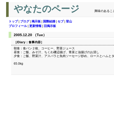
やなたのページ
興味のあるこ
トップ
|
ブログ
|
掲示板
|
国際結婚
|
セブ
|
登山
プロフィール
|
更新情報
|
旧掲示板
2005.12.20 （Tue）
［/Diary：
食事内容
］
朝食：食パン２枚、コーヒー、野菜ジュース
昼食：ご飯、みそ汁、ちくわ磯辺揚げ、青菜と油揚げのお浸し
夕食：ご飯、野菜汁、アスパラと魚肉ソーセージ炒め、ロースとハムと
65.0kg