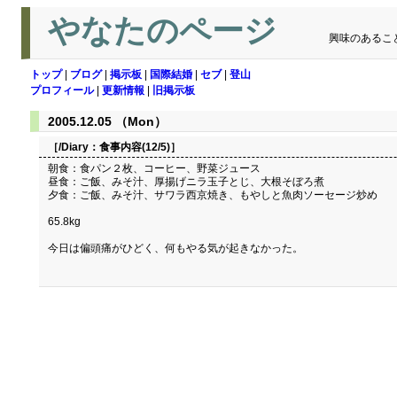
やなたのページ
興味のあるこ
トップ
|
ブログ
|
掲示板
|
国際結婚
|
セブ
|
登山
プロフィール
|
更新情報
|
旧掲示板
2005.12.05 （Mon）
［/Diary：
食事内容(12/5)
］
朝食：食パン２枚、コーヒー、野菜ジュース
昼食：ご飯、みそ汁、厚揚げニラ玉子とじ、大根そぼろ煮
夕食：ご飯、みそ汁、サワラ西京焼き、もやしと魚肉ソーセージ炒め
65.8kg
今日は偏頭痛がひどく、何もやる気が起きなかった。