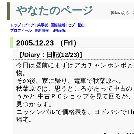
やなたのページ
興味のあるこ
トップ
|
ブログ
|
掲示板
|
国際結婚
|
セブ
|
登山
プロフィール
|
更新情報
|
旧掲示板
2005.12.23 （Fri）
［/Diary：
日記(12/23)
］
今日は昼前にまずはアカチャンホンポと
物。
その後、家に帰り、電車で秋葉原へ。
秋葉原では、思うところがあって中古のノート
うかと 中古ＰＣショップを見て回るが
見つからず。
ニッシンパルで価格表を、ヨドバシでThi
帰宅。