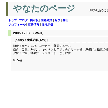
やなたのページ
興味のあるこ
トップ
|
ブログ
|
掲示板
|
国際結婚
|
セブ
|
登山
プロフィール
|
更新情報
|
旧掲示板
2005.12.07 （Wed）
［/Diary：
食事内容(12/7)
］
朝食：食パン１枚、コーヒー、野菜ジュース
昼食：ご飯、みそ汁、キャベツとアサリのクリーム煮、厚揚げと根菜の
夕食：ご飯、野菜汁、シラス干し、とり軟骨
65.5kg