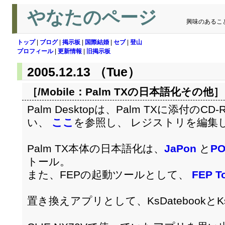
やなたのページ
興味のあるこ
トップ
|
ブログ
|
掲示板
|
国際結婚
|
セブ
|
登山
プロフィール
|
更新情報
|
旧掲示板
2005.12.13 （Tue）
［/Mobile：
Palm TXの日本語化その他
］
Palm Desktopは、Palm TXに添付
い、
ここ
を参照し、 レジストリを編集
Palm TX本体の日本語化は、
JaPon
と
PO
トール。
また、FEPの起動ツールとして、
FEP T
置き換えアプリとして、KsDatebookと