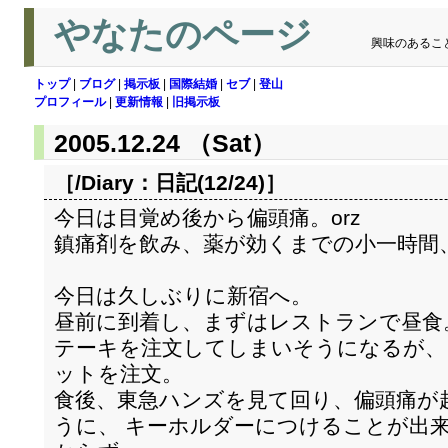
やなたのページ
興味のあるこ
トップ
|
ブログ
|
掲示板
|
国際結婚
|
セブ
|
登山
プロフィール
|
更新情報
|
旧掲示板
2005.12.24 （Sat）
［/Diary：
日記(12/24)
］
今日は目覚め後から偏頭痛。orz
鎮痛剤を飲み、薬が効くまでの小一時間
今日は久しぶりに新宿へ。
昼前に到着し、まずはレストランで昼食
テーキを注文してしまいそうになるが、
ットを注文。
食後、東急ハンズを見て回り、偏頭痛が
うに、 キーホルダーにつけることが出