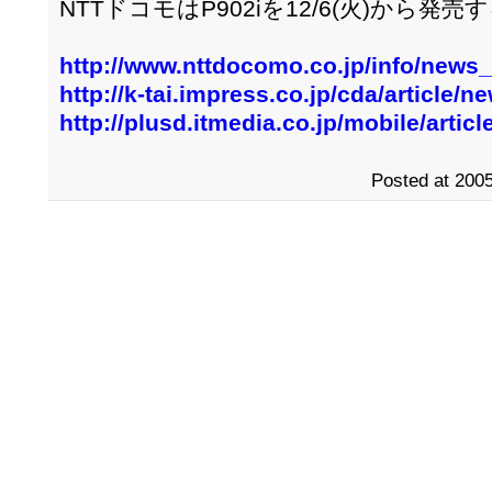
NTTドコモはP902iを12/6(火)から発
http://www.nttdocomo.co.jp/info/news
http://k-tai.impress.co.jp/cda/article
http://plusd.itmedia.co.jp/mobile/arti
Posted at 2005