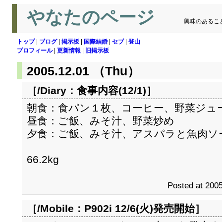
やなたのページ
興味のあるこ
トップ
|
ブログ
|
掲示板
|
国際結婚
|
セブ
|
登山
プロフィール
|
更新情報
|
旧掲示板
2005.12.01 （Thu）
［/Diary：
食事内容(12/1)
］
朝食：食パン１枚、コーヒー、野菜ジュ
昼食：ご飯、みそ汁、野菜炒め
夕食：ご飯、みそ汁、アスパラと魚肉ソ
66.2kg
Posted at 2005
［/Mobile：
P902i 12/6(火)発売開始
］