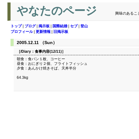
やなたのページ
興味のあるこ
トップ
|
ブログ
|
掲示板
|
国際結婚
|
セブ
|
登山
プロフィール
|
更新情報
|
旧掲示板
2005.12.11 （Sun）
［/Diary：
食事内容(12/11)
］
朝食：食パン１枚、コーヒー
昼食：おにぎり２個、フライトフィッシュ
夕食：あんかけ焼きそば、天丼半分
64.3kg