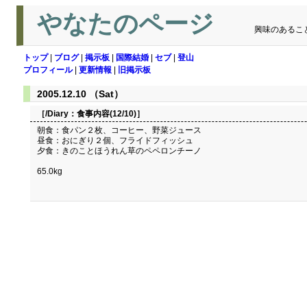
やなたのページ
興味のあるこ
トップ
|
ブログ
|
掲示板
|
国際結婚
|
セブ
|
登山
プロフィール
|
更新情報
|
旧掲示板
2005.12.10 （Sat）
［/Diary：
食事内容(12/10)
］
朝食：食パン２枚、コーヒー、野菜ジュース
昼食：おにぎり２個、フライドフィッシュ
夕食：きのことほうれん草のペペロンチーノ
65.0kg