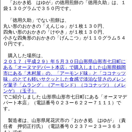
「おかき処 はゆが」の徳用煎餅の「徳用久助」は、１
袋１３０グラムで３５０円です。
「徳用久助」でない煎餅は、
丸い形のおかきの「えんじゅ」が１枚１３０円、
四角い形のおかきの「けやき」が１枚１３０円、
小さな四角形のおかきの「げんこつ」が１１０グラム５４
０円です。
購入した場所は、
２０１７（平成２９）年５月３０日山形県山形市七日町に
ある「オーヌマデパート本店」で購入しました山形県鶴岡
市にある「木村屋」の、「アーモンド味」と「ココナッツ
味」のとても軽いサクッとした食感で淡泊な甘さのメレン
ゲ菓子「ムラング」（アーモンド）（ココナッツ）（メレ
ンゲ）（玉子）
でご紹介しました 山形県山形市七日町にある「オーヌマデ
パート本店」（電話番号０２３ー６２２ー７１１１）で
す。
製造者は、山形県尾花沢市の「おかき処 はゆが」（責
任者 押切正行氏）（電話番号０２３７ー２３ー３６３