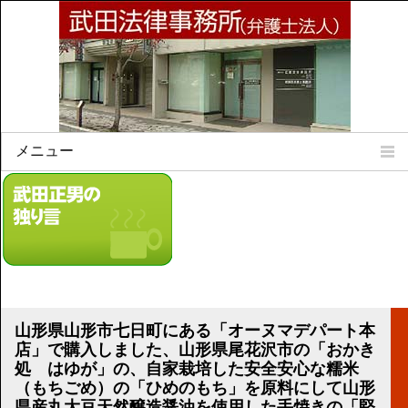
メニュー
Home
所属弁護士
事務所所訓
法律相談案内
弁護士料について
事務所所在地
山形県山形市七日町にある「オーヌマデパート本
リンク集
店」で購入しました、山形県尾花沢市の「おかき
処 はゆが」の、自家栽培した安全安心な糯米
顧問契約について
（もちごめ）の「ひめのもち」を原料にして山形
県産丸大豆天然醸造醤油を使用した手焼きの「堅