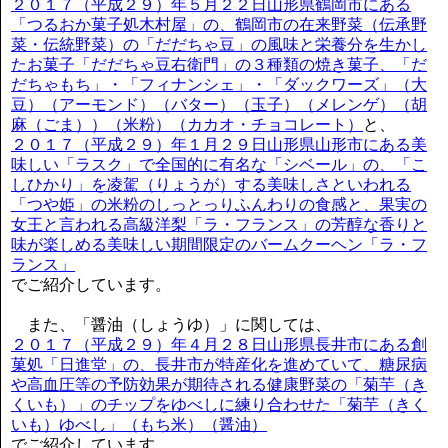
２０１７（平成２９）年５月２２日山形県鶴岡市にある
「つるおか菓子処木村屋」の、鶴岡市の在来野菜（伝承野
菜・伝統野菜）の「だだちゃ豆」の風味と栄養分を生かし
たお菓子「だだちゃ豆右衛門」の３種類の焼き菓子、「だ
だちゃもち」・「フィナンシェ」・「ダックワーズ」（大
豆）（アーモンド）（バター）（玉子）（メレンゲ）（胡
麻（ごま））（米粉）（カカオ・チョコレート）
と、
２０１７（平成２９）年１月２９日山形県山形市にある美
味しい「ラスク」で全国的に有名な「シベール」の、「こ
しひかり」を凌駕（りょうが）する美味しさといわれる
「つや姫」の米粉のしっとっりふんわりの食感と、果実の
女王と言われる高級洋梨「ラ・フランス」の芳醇な香りと
味が楽しめる美味しい期間限定のバームクーヘン「ラ・フ
ランス」
でご紹介しています。
また、「醤油（しょうゆ）」に関しては、
２０１７（平成２９）年４月２８日山形県長井市にある創
菓処「日進堂」の、長井市が特産化を進めていて、糖尿病
や高血圧等の予防効果が期待される健康野菜の「菊芋（き
くいも）」のチップをゆべしに練り合わせた「菊芋（きく
いも）ゆべし」（もち米）（醤油）
でご紹介しています。