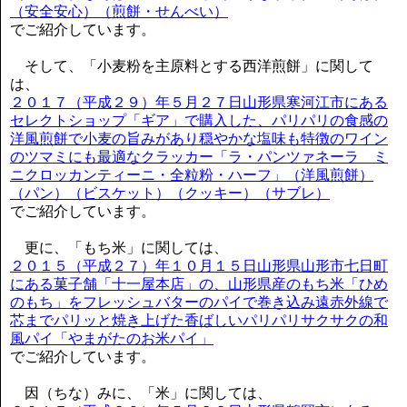
（安全安心）（煎餅・せんべい）
でご紹介しています。
そして、「小麦粉を主原料とする西洋煎餅」に関して
は、
２０１７（平成２９）年５月２７日山形県寒河江市にある
セレクトショップ「ギア」で購入した、パリパリの食感の
洋風煎餅で小麦の旨みがあり穏やかな塩味も特徴のワイン
のツマミにも最適なクラッカー「ラ・パンツァネーラ ミ
ニクロッカンティーニ・全粒粉・ハーフ」（洋風煎餅）
（パン）（ビスケット）（クッキー）（サブレ）
でご紹介しています。
更に、「もち米」に関しては、
２０１５（平成２７）年１０月１５日山形県山形市七日町
にある菓子舗「十一屋本店」の、山形県産のもち米「ひめ
のもち」をフレッシュバターのパイで巻き込み遠赤外線で
芯までパリッと焼き上げた香ばしいパリパリサクサクの和
風パイ「やまがたのお米パイ」
でご紹介しています。
因（ちな）みに、「米」に関しては、