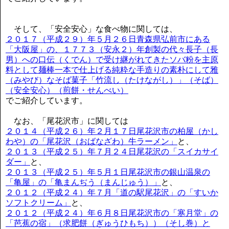
そして、「安全安心」な食べ物に関しては、
２０１７（平成２９）年５月２６日青森県弘前市にある
「大阪屋」の、１７７３（安永２）年創製の代々長子（長
男）への口伝（くでん）で受け継がれてきたソバ粉を主原
料として麺棒一本で仕上げる純粋な手造りの素朴にして雅
（みやび）なそば菓子「竹流し（たけながし）」（そば）
（安全安心）（煎餅・せんべい）
でご紹介しています。
なお、「尾花沢市」に関しては
２０１４（平成２６）年２月１７日尾花沢市の柏屋（かし
わや）の「尾花沢（おばなざわ）牛ラーメン」
と、
２０１３（平成２５）年７月２４日尾花沢の「スイカサイ
ダー」
と、
２０１３（平成２５）年５月１日尾花沢市の銀山温泉の
「亀屋」の「亀まんぢう（まんじゅう）」
と、
２０１２（平成２４）年７月「道の駅尾花沢」の「すいか
ソフトクリーム」
と、
２０１２（平成２４）年６月８日尾花沢市の「寒月堂」の
「芭蕉の宿」（求肥餅（ぎゅうひもち））（そし巻）と