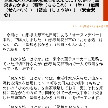
講演のご案内
焼きおかき」（糯米（もちごめ））（米）（煎餅
気をつけたい法律のポイント
（せんべい））（醤油（しょうゆ））（安全安
武田正男の独り言
心）
２０１７（平成２９）年６月６
今回は、山形県山形市七日町にある「オーヌマデパート
本店」で購入しました、山形県尾花沢市の「おかき処 は
ゆが」の、「堅焼きおかき」（煎餅・せんべい）
をご紹介します。
「おかき処 はゆが」は、東京の菓子メーカーに勤務し
ていた押切正行さんが山形県尾花沢市内で一人で煎餅を作
っている工房です。
「おかき処 はゆが」では、生活排水が入らない山から
流れる清水を使用して２.２町歩の田んぼで糯米（もちご
め）の「ひめのもち」を自家栽培しており、更にそれを原
料に昔ながらの方式で手間暇かけて一枚一枚丁寧に手焼き
した無添加の「堅焼きおかき（煎餅）」を作っています。
「おかき処 はゆが」の、「堅焼きおかき」は、