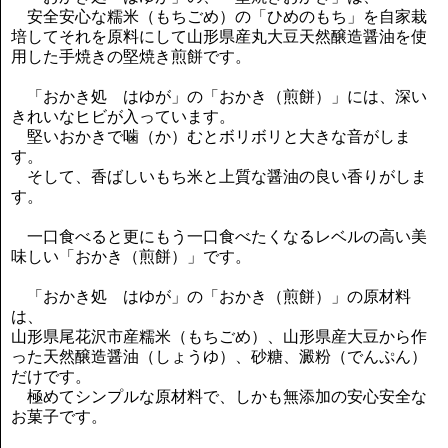
安全安心な糯米（もちごめ）の「ひめのもち」を自家栽
培してそれを原料にして山形県産丸大豆天然醸造醤油を使
用した手焼きの堅焼き煎餅です。
「おかき処 はゆが」の「おかき（煎餅）」には、深い
きれいなヒビが入っています。
堅いおかきで噛（か）むとボリボリと大きな音がしま
す。
そして、香ばしいもち米と上質な醤油の良い香りがしま
す。
一口食べると更にもう一口食べたくなるレベルの高い美
味しい「おかき（煎餅）」です。
「おかき処 はゆが」の「おかき（煎餅）」の原材料
は、
山形県尾花沢市産糯米（もちごめ）、山形県産大豆から作
った天然醸造醤油（しょうゆ）、砂糖、澱粉（でんぷん）
だけです。
極めてシンプルな原材料で、しかも無添加の安心安全な
お菓子です。