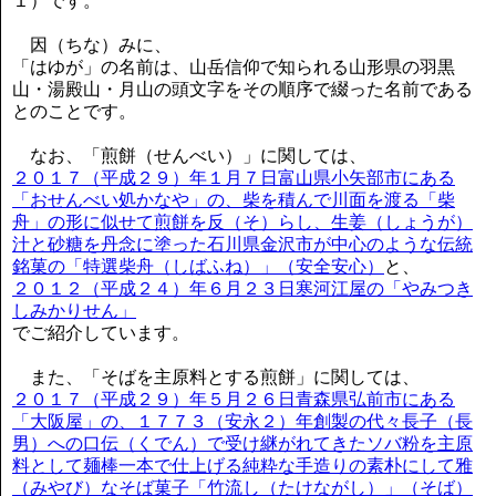
１）です。
因（ちな）みに、
「はゆが」の名前は、山岳信仰で知られる山形県の羽黒
山・湯殿山・月山の頭文字をその順序で綴った名前である
とのことです。
なお、「煎餅（せんべい）」に関しては、
２０１７（平成２９）年１月７日富山県小矢部市にある
「おせんべい処かなや」の、柴を積んで川面を渡る「柴
舟」の形に似せて煎餅を反（そ）らし、生姜（しょうが）
汁と砂糖を丹念に塗った石川県金沢市が中心のような伝統
銘菓の「特選柴舟（しばふね）」（安全安心）
と、
２０１２（平成２４）年６月２３日寒河江屋の「やみつき
しみかりせん」
でご紹介しています。
また、「そばを主原料とする煎餅」に関しては、
２０１７（平成２９）年５月２６日青森県弘前市にある
「大阪屋」の、１７７３（安永２）年創製の代々長子（長
男）への口伝（くでん）で受け継がれてきたソバ粉を主原
料として麺棒一本で仕上げる純粋な手造りの素朴にして雅
（みやび）なそば菓子「竹流し（たけながし）」（そば）