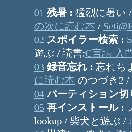
01
残暑 :
猛烈に暑い /
の次に読む本
/
Seti@
02
スポイラー検索 :
遊ぶ / 読書:
C言語 入
03
録音忘れ :
忘れちま
に読む本
のつづき2 / 
04
パーティション切り
05
再インストール :
ノ
lookup / 柴犬と遊ぶ / J