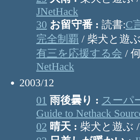
JNetHack
30
お留守番 :
読書:
C
完全制覇
/ 柴犬と遊ぶ 
有三を応援する会
/ 
NetHack
2003/12
01
雨後曇り :
スーパ
Guide to Nethack Sourc
02
晴天 :
柴犬と遊ぶ 