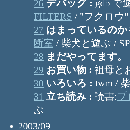
26
デバッグ :
gdb で
FILTERS
/ "フクロウ
27
はまっているのかも
断室
/ 柴犬と遊ぶ / S
28
まだやってます。 
29
お買い物 :
祖母とお出
30
いろいろ :
twm /
31
立ち読み :
読書:
プ
ぶ
2003/09