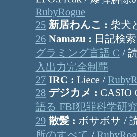
RubyRogue
25
新居わんこ :
柴犬と
26
Namazu :
日記検索 /
グラミング言語 C
/ 
入出力完全制覇
27
IRC :
Liece /
RubyR
28
デジカメ :
CASIO 
語る FBI犯罪科学研
29
散髪 :
ボサボサ / 
所のすべて
/
RubyRog