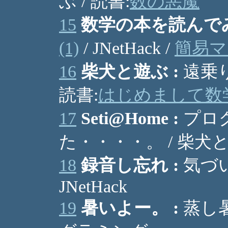
ぶ / 読書:
数の悪魔
15
数学の本を読んでみ
(1)
/ JNetHack /
簡易マ
16
柴犬と遊ぶ :
遠乗り 
読書:
はじめまして数学
17
Seti@Home :
プロ
た・・・・。 / 柴犬と
18
録音し忘れ :
気づい
JNetHack
19
暑いよー。 :
蒸し暑