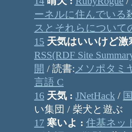
14
晴天 :
RubyRogue
/
ーネルに住んでいる
スとそれらについて
15
天気はいいけど激寒
RSS(RDF Site S
開
/ 読書:
メソポタミ
言語 C
16
天気 :
JNetHack
/
い集団 / 柴犬と遊ぶ
17
寒いよ :
住基ネッ