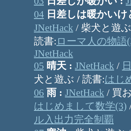
03
日差しが暖かい :
J
04
日差しは暖かいけど
JNetHack
/ 柴犬と遊ぶ
読書:
ローマ人の物語(3
JNetHack
05
晴天 :
JNetHack
/
犬と遊ぶ / 読書:
はじめ
06
雨 :
JNetHack
/ 買
はじめまして数学(3)
ル入出力完全制覇