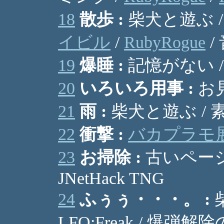
18
散歩 :
柴犬と遊ぶ / 
イビル
/
RubyRogue
/
19
爆睡 :
記憶がない /
20
いろいろ用事 :
お見
21
雨 :
柴犬と遊ぶ /
22
衝撃 :
バカプラモ
23
お掃除 :
古いページ
JNetHack TNG
24
ふぅぅ・・・。 :
柴
LFO:Freak / 爆弾解