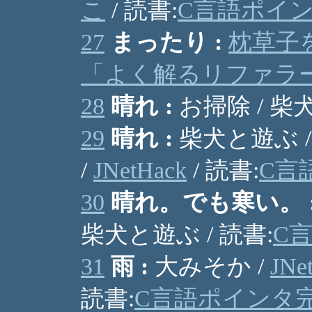
こ
/ 読書:
C言語ポイ
27
まったり :
枕草子
「よく解るリファラ
28
晴れ :
お掃除 / 柴
29
晴れ :
柴犬と遊ぶ 
/
JNetHack
/ 読書:
C言
30
晴れ。でも寒い。 
柴犬と遊ぶ / 読書:
C
31
雨 :
大みそか /
JNe
読書:
C言語ポインタ