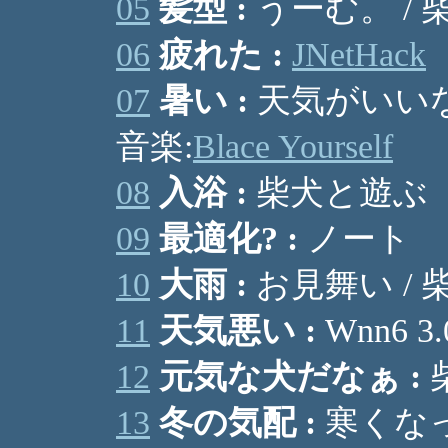
05
髪型 :
うーむ。 / 
06
疲れた :
JNetHack
07
暑い :
天気がいいなぁ
音楽:
Blace Yourself
08
入浴 :
柴犬と遊ぶ
09
最適化? :
ノート
10
大雨 :
お見舞い /
11
天気悪い :
Wnn6 
12
元気な犬だなぁ :
13
冬の気配 :
寒くなった 