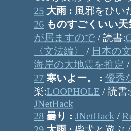
25
大雨 :
風邪をひいた
26
ものすごくいい天気
が居ますので
/ 読書:
〈文法編〉
/
日本の文
海岸の大地震を推定
27
寒いよー。 :
優秀
楽:
LOOPHOLE
/ 読書:
JNetHack
28
曇り :
JNetHack
/
R
29
大雨 :
柴犬と遊ぶ 