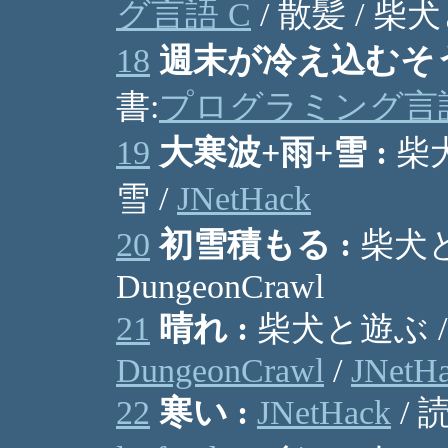
グ言語 C
/ 散髪 / 柴
18
週末が冷え込むそう
書:
プログラミング言語
19
大寒波+雨+雪 :
柴犬
雪 /
JNetHack
20
初雪積もる :
柴犬と
DungeonCrawl
21
晴れ :
柴犬と遊ぶ /
DungeonCrawl
/
JNetH
22
寒い :
JNetHack
/ 