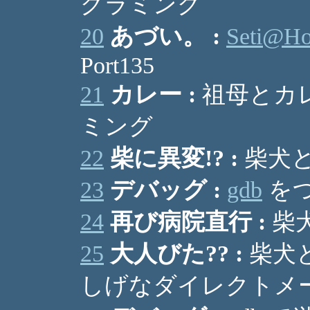
グラミング
20
あづい。 :
Seti@H
Port135
21
カレー :
祖母とカレ
ミング
22
柴に異変!? :
柴犬と遊ぶ
23
デバッグ :
gdb
をつ
24
再び病院直行 :
柴犬
25
大人びた?? :
柴犬と
しげなダイレクトメ