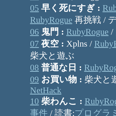
05
早く死にすぎ :
Ru
RubyRogue
再挑戦 /
06
鬼門 :
RubyRogue
/
07
夜空 :
Xplns /
Ruby
柴犬と遊ぶ
08
普通な日 :
RubyRo
09
お買い物 :
柴犬と遊ぶ 
NetHack
10
柴わんこ :
RubyRo
事件
/ 読書:
プログラミ