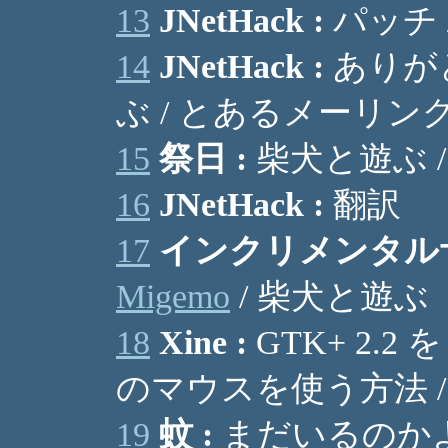
13
JNetHack :
パッチ 
14
JNetHack :
ありがとう
ぶ / とあるメーリン
15
祭日 :
柴犬と遊ぶ 
16
JNetHack :
翻訳
17
インクリメンタルサ
Migemo
/ 柴犬と遊ぶ
18
Xine :
GTK+ 2.2 
のマウスを使う方法 / J
19
蚊 :
まだいるのかよ。 