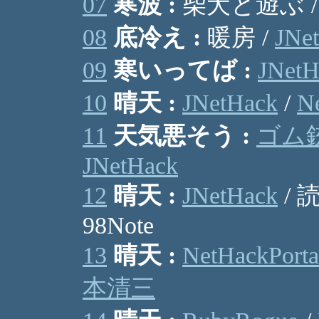
07
寒波 :
柴犬と遊ぶ /
08
底冷え :
暖房 /
JNe
09
寒いってば :
JNetH
10
晴天 :
JNetHack
/
Ne
11
天気悪そう :
ゴム
JNetHack
12
晴天 :
JNetHack
/ 
98Note
13
晴天 :
NetHackPorta
本清三