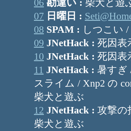
06
勘違い :
柴犬と遊ぶ / 
07
日曜日 :
Seti@Hom
08
SPAM :
しつこい /
09
JNetHack :
死因表示
10
JNetHack :
死因表示
11
JNetHack :
暑すぎ 
スライム / Xnp2 の c
柴犬と遊ぶ
12
JNetHack :
攻撃の指
柴犬と遊ぶ