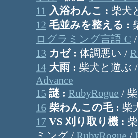
11
入浴わんこ :
柴犬と
12
毛並みを整える :
ログラミング言語 C
13
カゼ :
体調悪い /
R
14
大雨 :
柴犬と遊ぶ 
Advance
15
謎 :
RubyRogue
/ 
16
柴わんこの毛 :
柴犬
17
VS 刈り取り機 :
柴
ミング /
RubyRogue
/