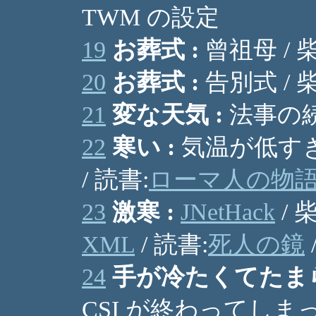
TWM の設定
19
お葬式 :
曾祖母 /
20
お葬式 :
告別式 /
21
変な天気 :
法事の続
22
寒い :
気温が低すぎ 
/ 読書:
ローマ人の物語(
23
激寒 :
JNetHack
/ 
XML
/ 読書:
死人の鏡
24
手が冷たくてたまら
CSI が終わってしま