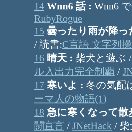
14
Wnn6 話 :
Wnn6 での
RubyRogue
15
曇ったり雨が降った
/ 読書:
C言語 文字列
16
晴天 :
柴犬と遊ぶ /
ル入出力完全制覇
/
J
17
寒いよ :
冬の気配は
ーマ人の物語(1)
18
急に寒くなって散歩
闘宣言
/
JNetHack
/ 