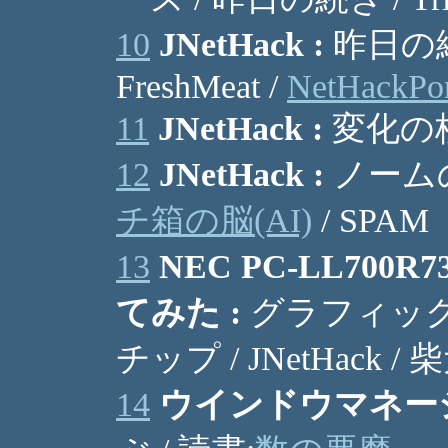
10
JNetHack :
昨日の続
FreshMeat /
NetHackPor
11
JNetHack :
変化の杖
12
JNetHack :
ノームの
チ箱の脳(AI)
/ SPAM
13
NEC PC-LL700R73
てみた :
グラフィックチ
チップ / JNetHack 
14
ウインドウマネージ