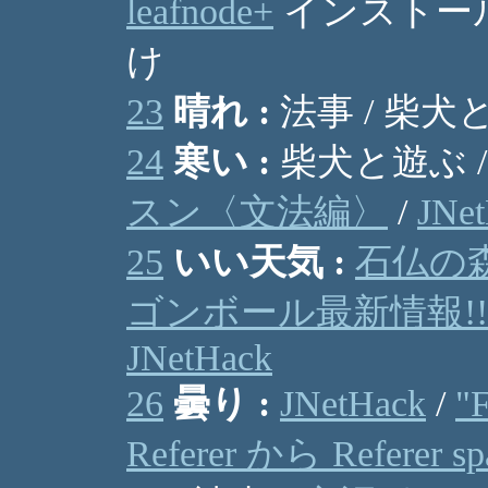
leafnode+
インストール 
け
23
晴れ :
法事 / 柴犬
24
寒い :
柴犬と遊ぶ /
スン〈文法編〉
/
JNe
25
いい天気 :
石仏の
ゴンボール最新情報!!
JNetHack
26
曇り :
JNetHack
/
"
Referer から Referer 