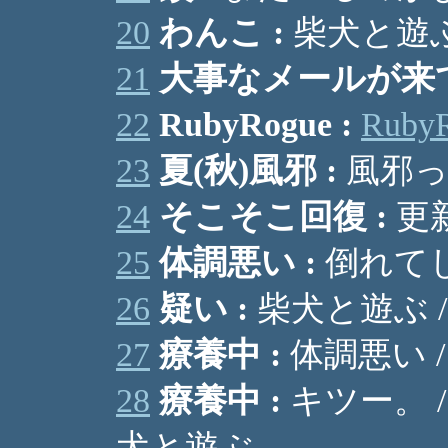
20
わんこ :
柴犬と遊
21
大事なメールが来て
22
RubyRogue :
Ruby
23
夏(秋)風邪 :
風邪っ
24
そこそこ回復 :
更新
25
体調悪い :
倒れてし
26
疑い :
柴犬と遊ぶ 
27
療養中 :
体調悪い 
28
療養中 :
キツー。 /
犬と遊ぶ