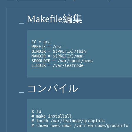
_
Makefile編集
CC = gcc

PREFIX = /usr

BINDIR = $(PREFIX)/sbin

MANDIR = $(PREFIX)/man

SPOOLDIR = /var/spool/news

LIBDIR = /var/leafnode

_
コンパイル
$ su

# make installall

# touch /var/leafnode/groupinfo

# chown news.news /var/leafnode/groupinfo
