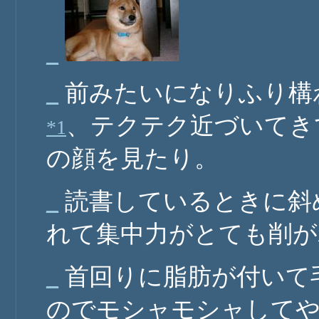
_
_
前みたいになりふり構
、テクテク近づいてき
*1
の顔を見たり。
_
読書しているときに斜
れて集中力がとても削が
_
首回りに脂肪が付いて
のでモシャモシャしてや