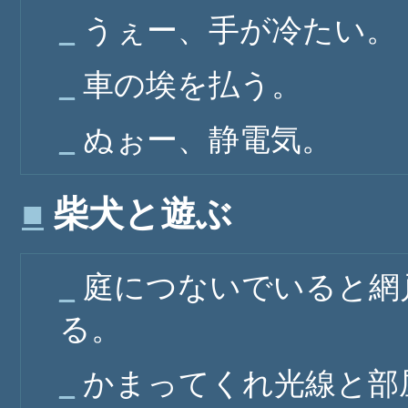
_
うぇー、手が冷たい。
_
車の埃を払う。
_
ぬぉー、静電気。
■
柴犬と遊ぶ
_
庭につないでいると網
る。
_
かまってくれ光線と部