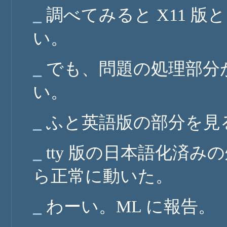
_
調べてみると X11 版と
い。
_
でも、問題の処理部分
い。
_
ふと英語版の部分を見ると
_
tty 版の日本語化済
ら正常に動いた。
_
わーい。ML に報告。