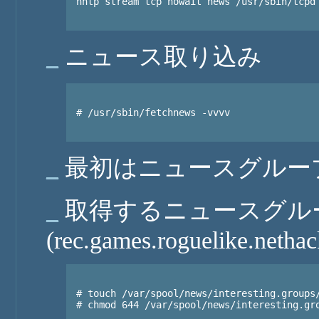
nntp stream tcp nowait news /usr/sbin/tcpd 
_
ニュース取り込み
# /usr/sbin/fetchnews -vvvv

_
最初はニュースグルー
_
取得するニュースグル
(rec.games.roguelike.nethac
# touch /var/spool/news/interesting.groups/
# chmod 644 /var/spool/news/interesting.gro