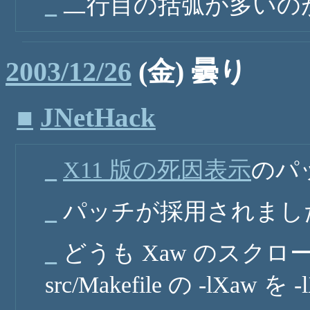
_
二行目の括弧が多いの
2003/12/26
(金) 曇り
■
JNetHack
_
X11 版の死因表示
のパ
_
パッチが採用されました
_
どうも Xaw のスク
src/Makefile の -lXaw 