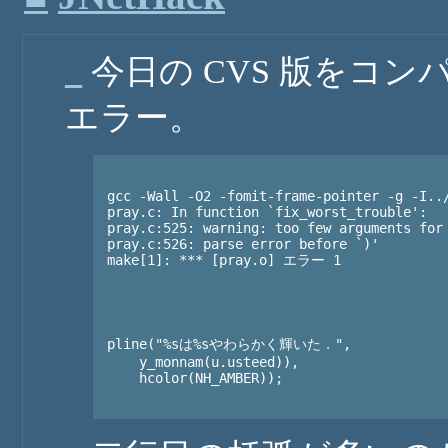
_
今日の CVS 版をコ
エラー。
gcc -Wall -O2 -fomit-frame-pointer -g -I../
pray.c: In function `fix_worst_trouble':

pray.c:525: warning: too few arguments for 
pray.c:526: parse error before `)'

make[1]: *** [pray.o] エラー 1

pline("%sは%sやわらかく輝いた．",

    y_monnam(u.usteed)),

    hcolor(NH_AMBER));
