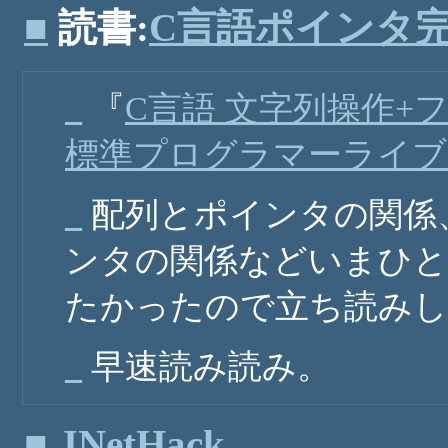
■
読書:
C言語ポインタ
_
『
C言語 文字列操作+
標準プログラマーライブ
_
配列とポインタの関係
ンタの関係などいまひと
たかったので立ち読みし
_
早速読み読み。
■
JNetHack