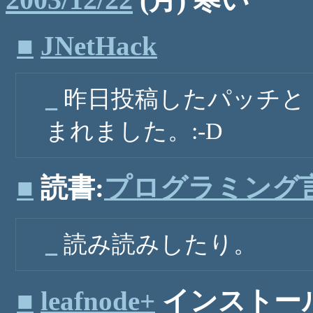
■
JNetHack
_
昨日投稿したパッチとド
まれました。:-D
■
読書:
プログラミング言
_
読み読みしたり。
■
leafnode+
インストー