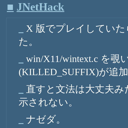
■
JNetHack
_
X 版でプレイしてい
た。
_
win/X11/wintex
(KILLED_SUFFIX
_
直すと文法は大丈夫み
示されない。
_
ナゼダ。