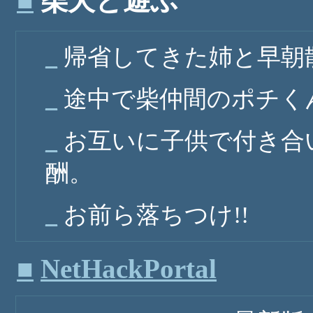
■
柴犬と遊ぶ
_
帰省してきた姉と早朝
_
途中で柴仲間のポチく
_
お互いに子供で付き合
酬。
_
お前ら落ちつけ!!
■
NetHackPortal