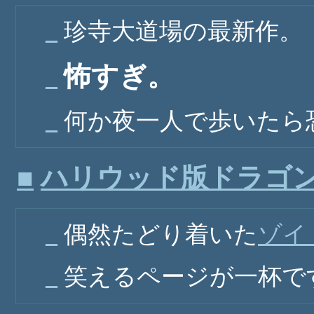
_
珍寺大道場の最新作。
怖すぎ。
_
_
何か夜一人で歩いたら
■
ハリウッド版ドラゴン
_
偶然たどり着いた
ゾイ
_
笑えるページが一杯で