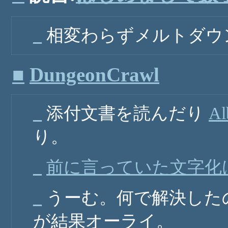
_
相変わらずメルトダウ
■
DungeonCrawl
_
添付文書を読んだり
A
り。
_
前に言っていた文字化
_
うーむ。何で解決した
が結果オーライ。