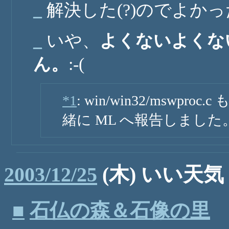
_
解決した(?)のでよか
_
いや、
よくないよくな
ん。
:-(
*1
: win/win32/msw
緒に ML へ報告しました
2003/12/25
(木) いい天気
■
石仏の森＆石像の里