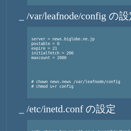
_
/var/leafnode/config の
server = news.biglobe.ne.jp

postable = 0

expire = 21

initialfetch = 200

maxcount = 2000

# chown news.news /var/leafnode/config

# chmod u+r config

_
/etc/inetd.conf の設定