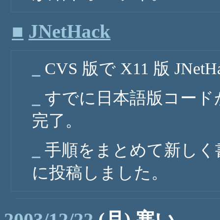
■
JNetHack
_
CVS 版で X11 版 JN
_
すでに日本語版コード
完了。
_
手順をまとめて新しく書いた I
に投稿しました。
2003/12/22
(月) 寒い