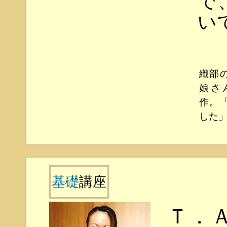
で
い
織部
娘さ
作。
した
基礎
講座
Ｔ．