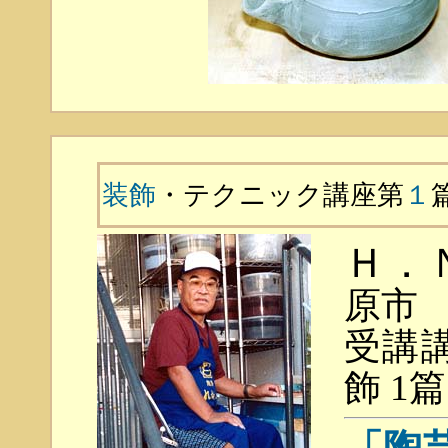
装飾
・テクニック講座第
１
Ｈ．
原市
受講
飾 1