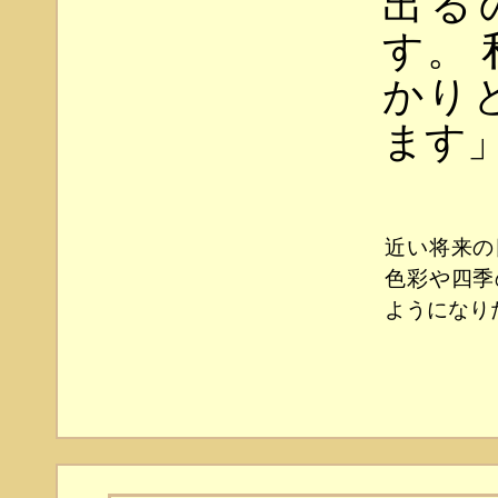
出る
す。
かり
ます
近い将来の
色彩や四季
ようになり