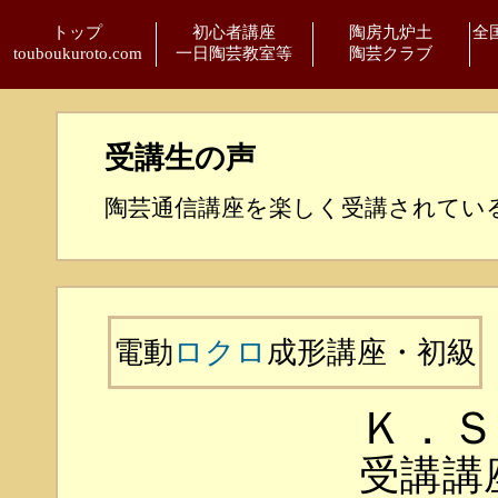
トップ
初心者講座
陶房九炉土
全
touboukuroto.com
一日陶芸教室等
陶芸クラブ
受講生の声
陶芸通信講座を楽しく受講されてい
電動
ロクロ
成形講座・初級
Ｋ．Ｓ
受講講