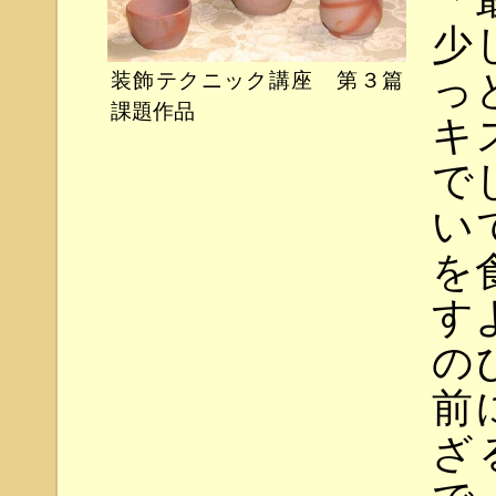
少
っ
装飾テクニック講座 第３篇
課題作品
キ
で
い
を
す
の
前
ざ