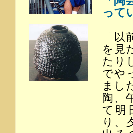
「陶
って
「以
を見
たり
でや
まし
陶、
て明
り、