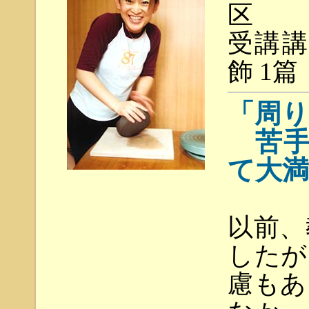
区
受講講
飾 1篇
「周
苦手
て大
以前、
したが
慮もあ