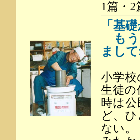
1篇・2
「基礎
もう
まして
小学校
生徒の
時は公
ど、ひ
ない。