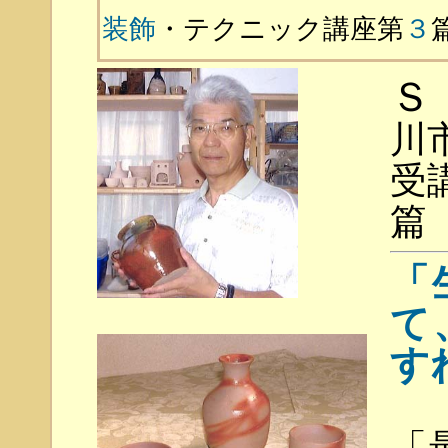
装飾
・テクニック講座第
３
Ｓ
川
受
篇
「
て
す
「