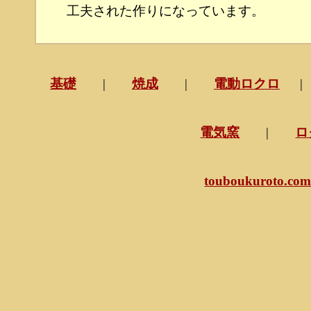
工夫された作りになっています。
基礎
|
焼成
|
電動ロクロ
電気窯
|
ロ
touboukuroto.co