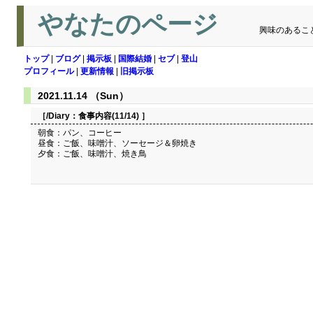
やなたのページ
興味のあるこ
トップ
|
ブログ
|
掲示板
|
国際結婚
|
セブ
|
登山
プロフィール
|
更新情報
|
旧掲示板
2021.11.14 （Sun）
［/Diary：
食事内容(11/14)
］
朝食：パン、コーヒー
昼食：ご飯、味噌汁、ソーセージ＆卵焼き
夕食：ご飯、味噌汁、焼き鳥