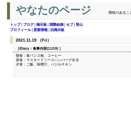
やなたのページ
興味のあるこ
トップ
|
ブログ
|
掲示板
|
国際結婚
|
セブ
|
登山
プロフィール
|
更新情報
|
旧掲示板
2021.11.19 （Fri）
［/Diary：
食事内容(11/19)
］
朝食：食パン２枚、コーヒー
昼食：マスタードソースハンバーグ弁当
夕食：ご飯、味噌汁、バジルチキン