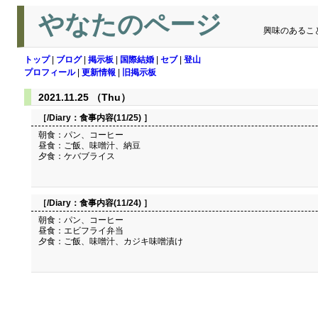
やなたのページ
興味のあるこ
トップ
|
ブログ
|
掲示板
|
国際結婚
|
セブ
|
登山
プロフィール
|
更新情報
|
旧掲示板
2021.11.25 （Thu）
［/Diary：
食事内容(11/25)
］
朝食：パン、コーヒー
昼食：ご飯、味噌汁、納豆
夕食：ケバブライス
［/Diary：
食事内容(11/24)
］
朝食：パン、コーヒー
昼食：エビフライ弁当
夕食：ご飯、味噌汁、カジキ味噌漬け