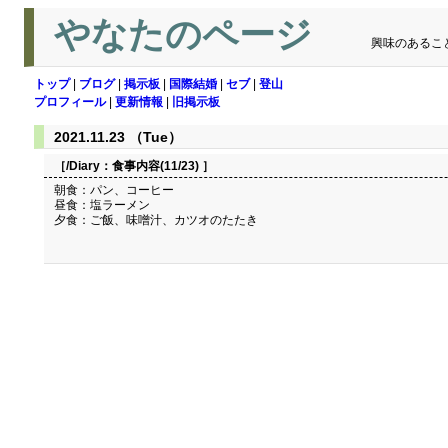
やなたのページ
興味のあるこ
トップ
|
ブログ
|
掲示板
|
国際結婚
|
セブ
|
登山
プロフィール
|
更新情報
|
旧掲示板
2021.11.23 （Tue）
［/Diary：
食事内容(11/23)
］
朝食：パン、コーヒー
昼食：塩ラーメン
夕食：ご飯、味噌汁、カツオのたたき