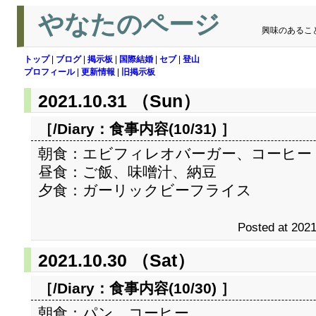
やなたのページ
興味のあるこ
トップ
|
ブログ
|
掲示板
|
国際結婚
|
セブ
|
登山
プロフィール
|
更新情報
|
旧掲示板
2021.10.31 （Sun）
［/Diary：
食事内容(10/31)
］
朝食：エビフィレオバーガー、コーヒー
昼食：ご飯、味噌汁、納豆
夕食：ガーリックビーフライス
Posted at 2021
2021.10.30 （Sat）
［/Diary：
食事内容(10/30)
］
朝食：パン、コーヒー