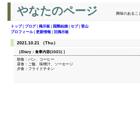
やなたのページ
興味のあるこ
トップ
|
ブログ
|
掲示板
|
国際結婚
|
セブ
|
登山
プロフィール
|
更新情報
|
旧掲示板
2021.10.21 （Thu）
［/Diary：
食事内容(10/21)
］
朝食：パン、コーヒー
昼食：ご飯、味噌汁、ソーセージ
夕食：フライドチキン