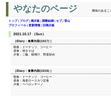
やなたのページ
興味のあるこ
トップ
|
ブログ
|
掲示板
|
国際結婚
|
セブ
|
登山
プロフィール
|
更新情報
|
旧掲示板
2021.10.17 （Sun）
［/Diary：
食事内容(10/17)
］
朝食：ドーナッツ、コーヒー
昼食：焼きそば
夕食：ご飯、味噌汁、野菜炒め
［/Diary：
食事内容(10/16)
］
朝食：ドーナッツ、コーヒー
昼食：海老ロースカツ定食
夕食：ペペロンチーノ