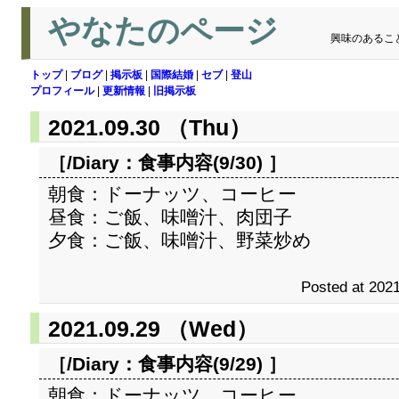
やなたのページ
興味のあるこ
トップ
|
ブログ
|
掲示板
|
国際結婚
|
セブ
|
登山
プロフィール
|
更新情報
|
旧掲示板
2021.09.30 （Thu）
［/Diary：
食事内容(9/30)
］
朝食：ドーナッツ、コーヒー
昼食：ご飯、味噌汁、肉団子
夕食：ご飯、味噌汁、野菜炒め
Posted at 2021
2021.09.29 （Wed）
［/Diary：
食事内容(9/29)
］
朝食：ドーナッツ、コーヒー